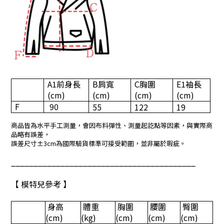
A1
前身長
B
肩寬
C
胸圍
E1
袖長
(cm)
(cm)
(cm)
(cm)
F
90
55
122
19
商品皆為水平手工測量，會因布料彈性、測量起訖點等因素，與實際商
品略有誤差，
誤差尺寸±3cm為國際驗貨標準可接受範圍，並非屬於瑕疵。
_________________________________________
【 模特兒參考 】
身高
體重
胸圍
腰圍
臀圍
(cm)
(kg)
(cm)
(cm)
(cm)