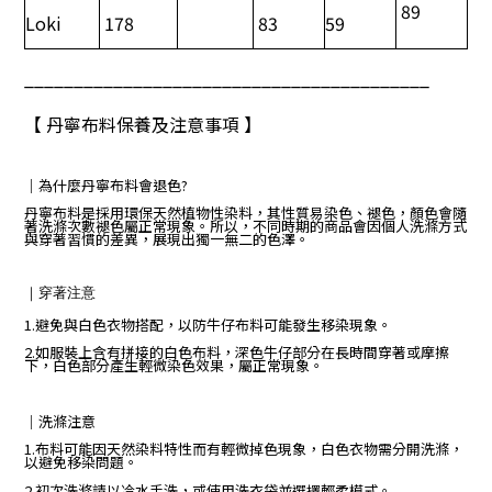
89
Loki
178
83
59
_________________________________________
【 丹寧布料保養及注意事項 】
｜
為什麼丹寧布料會退色?
丹寧布料是採用環保天然植物性染料，其性質易染色、褪色，顏色會隨
著洗滌次數褪色屬正常現象。所以，不同時期的商品會因個人洗滌方式
與穿著習慣的差異，展現出獨一無二的色澤。
｜
穿著注意
1.避免與白色衣物搭配，以防牛仔布料可能發生移染現象。
2.如服裝上含有拼接的白色布料，深色牛仔部分在長時間穿著或摩擦
下，白色部分產生輕微染色效果，屬正常現象。
｜
洗滌注意
1.布料可能因天然染料特性而有輕微掉色現象，白色衣物需分開洗滌，
以避免移染問題。
2.初次洗滌請以冷水手洗，或使用洗衣袋並選擇輕柔模式。