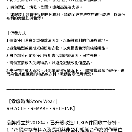
3. 請勿漂白、烘乾、熨燙，遠離高溫及火源。
4. 如服裝上含有拼接的白色布料，請送至專業洗衣店進行乾洗，以確保
布料的完整性與色澤。
｜保養方式
1.避免使用漂白劑或強效清潔劑，以保護布料的色澤與質地。
2.避免強烈或長期光線照射衣物，以免損害色澤與純棉纖維。
3.白色部分可定期使用專用去污劑輕輕清潔，保持亮白。
4.請勿直接放入尖銳物品，以避免戳破或劃傷產品。
5.牛仔布料會因雨水、汗水或摩擦等情況下，可能會導致顏色轉移，進
而染色其他接觸的物品或衣料，敬請留意使用情況。
_________________________________________
【零廢時尚
Story Wear
｜
RECYCLE•REMAKE•RETHINK
】
品牌成立於
2018
年，已升級改造
11,305
件回收牛仔褲、
1,775
碼庫存布料以及長期與非營利組織合作為製作單位
;