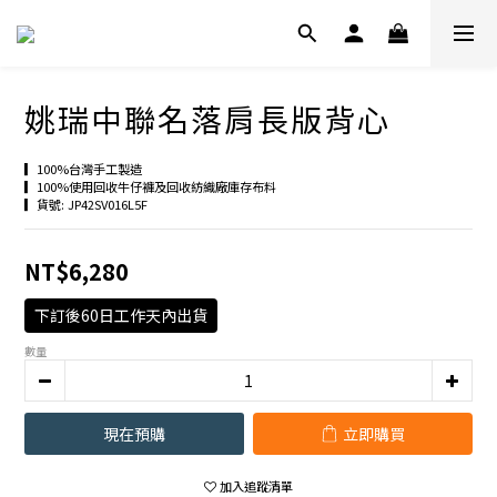
姚瑞中聯名落肩長版背心
▎100%台灣手工製造
▎100%使用回收牛仔褲及回收紡織廠庫存布料
▎貨號: JP42SV016L5F
NT$6,280
下訂後60日工作天內出貨
數量
現在預購
立即購買
加入追蹤清單