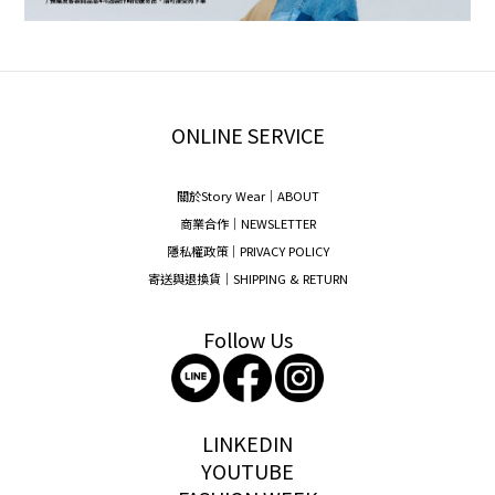
ONLINE SERVICE
關於Story Wear｜A
BOUT
商業合作｜NEWSLETTER
隱私權政策｜PRIVACY POLICY
寄送與退換貨｜SHIPPING & RETURN
Follow Us
storywear
LINKEDIN
YOUTUBE