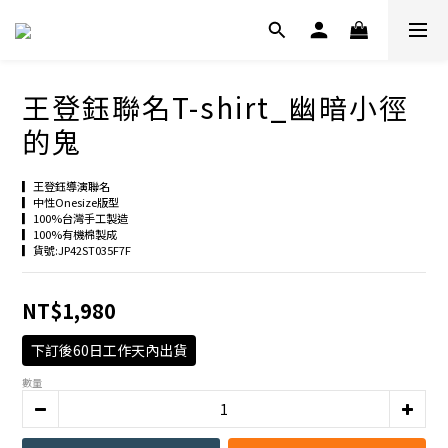
王登鈺聯名T-shirt_幽暗小徑
的鬼
▎王登鈺導演聯名
▎中性Onesize版型
▎100%台灣手工製造
▎100%有機棉製成
▎貨號:JP42ST035F7F
NT$1,980
下訂後60日工作天內出貨
數量