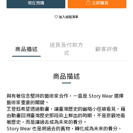
現在預購
立即購買
加入追蹤清單
送貨及付款方
商品描述
顧客評價
式
商品描述
與有著信念堅持的藝術家合作，一直是 Story Wear 選擇
藝術家重要的關鍵。
王登鈺希望透過動畫
，
讓臺灣歷史的幽暗小徑被看見
，
藉
由動畫回溯臺灣歷史那段染上鮮血的時期，
不是悲觀地看
著歷史
，
而是讓過去成為未來的養分。
Story Wear 也是將過去的舊物
，
轉化成為未來的養分
，