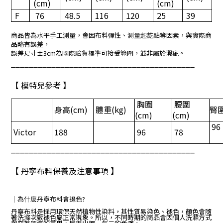
(cm)
(cm)
F
76
48.5
116
120
25
39
商品皆為水平手工測量，會因布料彈性、測量起訖點等因素，與實際商
品略有誤差，
誤差尺寸±3cm為國際驗貨標準可接受範圍，並非屬於瑕疵。
_________________________________________
【 模特兒參考 】
胸圍
腰圍
身高
(cm)
體重
(kg)
臀
(cm)
(cm)
96
Victor
188
96
78
_________________________________________
【 丹寧布料保養及注意事項 】
｜
為什麼丹寧布料會退色?
丹寧布料是採用環保天然植物性染料，其性質易染色、褪色，顏色會隨
著洗滌次數褪色屬正常現象。所以，不同時期的商品會因個人洗滌方式