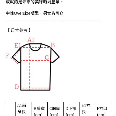
成就的是未來的美好時尚產業。
中性
Oversize版型，
男女皆可穿
_________________________________________
【 尺寸參考 】
A1
前
E1
袖
B
肩寬
C
胸圍
D
下擺
F
袖口
身長
長
(cm)
(cm)
(cm)
(cm)