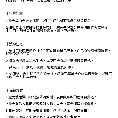
與穿著習慣的差異，展現出獨一無二的色澤。
｜
穿著注意
1.避免與白色衣物搭配，以防牛仔布料可能發生移染現象。
2.如服裝上含有拼接的白色布料，深色牛仔部分在長時間穿著或摩擦
下，白色部分產生輕微染色效果，屬正常現象。
｜
洗滌注意
1.布料可能因天然染料特性而有輕微掉色現象，白色衣物需分開洗滌，
以避免移染問題。
2.初次洗滌請以冷水手洗，或使用洗衣袋並選擇輕柔模式。
3. 請勿漂白、烘乾、熨燙，遠離高溫及火源。
4. 如服裝上含有拼接的白色布料，請送至專業洗衣店進行乾洗，以確保
布料的完整性與色澤。
｜保養方式
1.避免使用漂白劑或強效清潔劑，以保護布料的色澤與質地。
2.避免強烈或長期光線照射衣物，以免損害色澤與純棉纖維。
3.白色部分可定期使用專用去污劑輕輕清潔，保持亮白。
4.請勿直接放入尖銳物品，以避免戳破或劃傷產品。