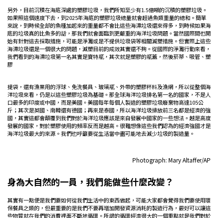
另外，目前沉積在海底深處的塑膠垃圾，我們所知至少有1.5億噸的沉積的塑膠垃圾。
如果照這個速度下去，到2025年海底的塑膠垃圾總量就會超過魚類重量的總和。簡單
來說，到時候全部的魚種加起來的重量都不會比這些海漂垃圾還來得多，到時候如果海
底的垃圾真的比魚多的話，那我們就會面臨到更嚴重的海洋垃圾問題。當然國際間也開
始有針對這去採取措施，可能是淨灘或是不提供垃圾袋等相關減塑措施。但實際上這些
海漂垃圾還是一個很大的問題，減塑目前的成效其實還不夠。從國際的淨灘行動來看，
我們看到的海漂垃圾第一名其實是寶特瓶，其次就是塑膠的瓶蓋，然後菸蒂、吸管、塑
膠
提袋，還有漁業用的浮球、免洗餐具、玻璃瓶、外帶的塑膠杯料及漁網，所以從整個海
洋垃圾來看，仍是以這些塑膠垃圾為基礎。那全球海洋垃圾排名第一名的國家，不是人
口最多的印度或中國，而是美國。美國每年每個人製造的塑膠垃圾廢棄物高達105公
斤；其次是英國、南韓還有德國；再來是泰國，所以海洋垃圾排放前三名都是經濟的強
國，其實這都會顛覆到我們對於海洋垃圾應該是來自發展中國家的一些想法。越是高度
發展的國家，對於塑膠使用的頻率反而是越高。很難想像這些我們認為的經濟強國才是
海洋垃圾最大的來源。我們也呼籲要從生活當中盡可能地去減少垃圾的製造量。
Photograph: Mary Altaffer/AP
身為大自然的一員，我們能做些什麼改變？
其實有一點便是我們要如何從我們生活中的東西做起，可能大家都會覺得我們要使用環
保餐具之類的，但最重要的是我們不要再增加開發資源消耗的製造行為，最好可以讓這
些物質就在我們的消費裡面不斷地循環。所謂的循環經濟很大的一個重點就是我們對於