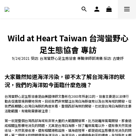
Wild at Heart Taiwan 台灣蠻野心
足生態協會 專訪
9/24/2021 受訪: 台灣蠻野心足生態協會 專職律師郭鴻儀 採訪: 古婕妤
大家雖然知道海洋污染，卻不太了解台灣海洋的狀
況，我們的海洋如今面臨什麼危機？
台灣蠻野心足生態協會是由美國律師文魯彬在2003年所創立的，協會主要是以法律行
動去促進環境與棲地保育。目前我們非常關注台灣白海豚復育以及台灣海域的開發。從
我們長期關心台灣白海豚的角度來看，整個西部海岸的開發，也就是台灣白海豚的主要
活動範圍，有幾點需要被注意：
第一就是整個台灣西部海域有非常大量的大範圍開發案，比方說離岸風電開發，那會造
成相關生態棲地消失的問題，尤其是台灣白海豚。除了離岸風電以外，還有像天然氣接
收站、天然氣接收港，還有相關港務設施、填海造陸等，都是造成生態棲息地消失的問
題。第二個很大的問題便是海洋污染，海洋污染，依據綠色和平的調查，全球每年大概