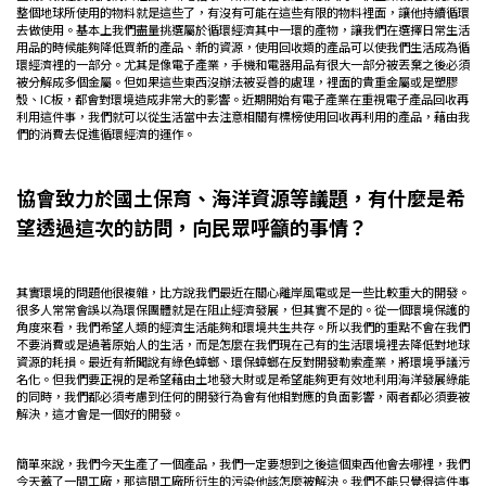
整個地球所使用的物料就是這些了，有沒有可能在這些有限的物料裡面，讓他持續循環
去做使用。基本上我們盡量挑選屬於循環經濟其中一環的產物，讓我們在選擇日常生活
用品的時候能夠降低買新的產品、新的資源，使用回收類的產品可以使我們生活成為循
環經濟裡的一部分。尤其是像電子產業，手機和電器用品有很大一部分被丟棄之後必須
被分解成多個金屬。但如果這些東西沒辦法被妥善的處理，裡面的貴重金屬或是塑膠
殼、IC板，都會對環境造成非常大的影響。近期開始有電子產業在重視電子產品回收再
利用這件事，我們就可以從生活當中去注意相關有標榜使用回收再利用的產品，藉由我
們的消費去促進循環經濟的運作。
協會致力於國土保育、海洋資源等議題，有什麼是希
望透過這次的訪問，向民眾呼籲的事情？
其實環境的問題他很複雜，比方說我們最近在關心離岸風電或是一些比較重大的開發。
很多人常常會誤以為環保團體就是在阻止經濟發展，但其實不是的。從一個環境保護的
角度來看，我們希望人類的經濟生活能夠和環境共生共存。所以我們的重點不會在我們
不要消費或是過著原始人的生活，而是怎麼在我們現在己有的生活環境裡去降低對地球
資源的耗損。最近有新聞說有綠色蟑螂、環保蟑螂在反對開發勒索產業，將環境爭議污
名化。但我們要正視的是希望藉由土地發大財或是希望能夠更有效地利用海洋發展綠能
的同時，我們都必須考慮到任何的開發行為會有他相對應的負面影響，兩者都必須要被
解決，這才會是一個好的開發。
簡單來說，我們今天生產了一個產品，我們一定要想到之後這個東西他會去哪裡，我們
今天蓋了一間工廠，那這間工廠所衍生的污染他該怎麼被解決。我們不能只覺得這件事