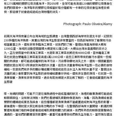
有1270萬噸的塑膠垃圾流進海洋。到2050年，全球可能有高達120億的塑膠垃圾隱身在
我們的環境中。海洋每年的塑膠垃圾相當於每分鐘都有一卡車的垃圾就會往海裡去傾
倒，那這樣子就會造成造成台灣物種的消失。
Photograph: Paulo Oliveira/Alamy
前兩天海洋保育署公布台灣海域的生態調查，台灣整個西部海岸特別是北半部，記錄到
230多種的海洋魚類，其實台灣的海洋生態是非常豐富的。但西部海岸除了廢棄物污染
相當嚴重之外，還有非常多臨海工業區，就我們的了解，整個台灣島海岸線大概有
1200公里、海域的活動空間面積大概是有32萬公頃，大概佔台灣本島面積的百分之
九。正在使用當中的濱海工業區，光是彰濱工業區就將近有4000公頃，雲林離島工業
區也就是台塑離島工業區甚至高達1萬1200公頃。這些工業所帶來的廢污水還有一些相
關的熱排放，都可能造成離岸的海洋污染。污染導致棲地消失之外，還有一個很嚴重的
問題就是台灣河川所排放到海裡的水流量，這些水流量會帶給海洋生態一些必要的食物
補給。但是我們有許多的攔砂壩或攔河堰造成這些淡水注入海洋的水量不足，整個淡水
流量的減少會影響到海洋生態的食物補給跟養份供給。還有非友善的漁筏，也就是一些
漁業發展，漁業有非常多類型，過去有底拖網是大家比較了解的，它會造成嚴重的海洋
生態破
壞。拖網的問題，可能不只是在捕魚過程中造成濫捕的狀況，海裡的廢棄漁網可能造成
鯨豚類困住，沒有辦法掙脫。我們也看過哺乳類動物像是海豹、海龜，因為漁網或者是
塑膠的纏繞造成窒息及誤食，這些種種都是漁業漁網不當處置造成對海洋生態的影響。
最後還有一個就是大家比較容易忽略的水下噪音，在整個西部海岸大量開發，航運的頻
繁還有風機打樁的噪音都會造成哺乳類動物聽力的減損。我們所熟悉的鯨豚是靠聲納在
溝通的，當他們的聽覺受到影響時，嚴重可能會導致他們喪失生存能力，當然現在還沒