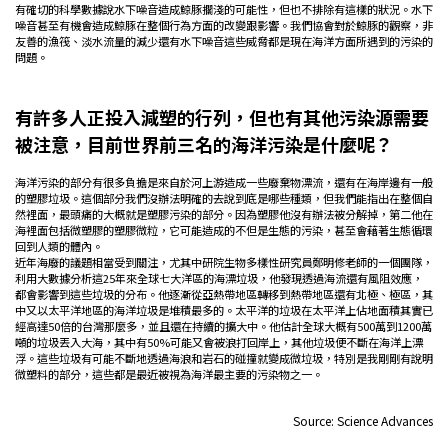
有確切的科學數據說水下噪音造成鯨豚擱淺的可能性，但也不排除有這樣的狀況。水下
噪音甚至有機會造成鯨豚在整個行為方面的改變跟影響。我們協會對於鯨豚的觀察，非
友善的漁筏、淡水流量的減少還有水下噪音這些威脅都是現在海洋方面所遇到的污染的
問題。
有許多人正投入減塑的行列，但也有其他污染源需要
被注意，目前世界前三名的海洋污染是什麼呢？
海洋污染的部分有很多負擔是來自於河上游造成一些廢棄物漂流，還有在海岸邊有一般
的塑膠垃圾。這個部分我們沒辦法明確的去說到底是哪些種類，但我們能指出在整個自
然裡面，最頭痛的大概就是塑膠污染的部分。因為塑膠他沒有辦法被分解掉，第二他在
海裡面包括微塑膠的塑膠微粒，它可能造成的不但是生態的污染，甚至會藉著生態循環
回到人類的體內。
近年海廢的議題相當受到關注，尤其中研院生物多樣性研究員鄭明修老師的一個團隊，
利用大數據分析這25年來全球七大洋區的海漂垃圾，他發現透過海流還有風阻效應，
都會影響到這些垃圾的分布。他逐漸從亞熱帶地區轉移到熱帶地區還有北極、極區，其
中又以太平洋地區的海洋垃圾是堆積最多的。太平洋的垃圾在太平洋上佔地面積其實已
經高達50倍的台灣那麼多，並且還在持續的擴大中。他估計全球大概有500萬到1200萬
噸的垃圾丟入大海，其中有50%可能又會被浪打回岸上，其他垃圾便不斷在海洋上漂
浮。這些垃圾有可能不斷地透過海浪和岩石的碰撞就變成微垃圾，特別是我剛剛有說明
微塑料的部分，這些都是最近被視為海洋最主要的污染物之一。
Source: Science Advances