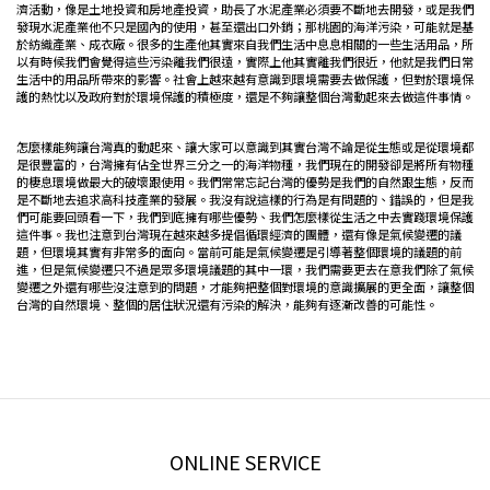
濟活動，像是土地投資和房地產投資，助長了水泥產業必須要不斷地去開發，或是我們
發現水泥產業他不只是國內的使用，甚至還出口外銷；那桃園的海洋污染，可能就是基
於紡織產業、成衣廠。很多的生產他其實來自我們生活中息息相關的一些生活用品，所
以有時候我們會覺得這些污染離我們很遠，實際上他其實離我們很近，他就是我們日常
生活中的用品所帶來的影響。社會上越來越有意識到環境需要去做保護，但對於環境保
護的熱忱以及政府對於環境保護的積極度，還是不夠讓整個台灣動起來去做這件事情。
怎麼樣能夠讓台灣真的動起來、讓大家可以意識到其實台灣不論是從生態或是從環境都
是很豐富的，台灣擁有佔全世界三分之一的海洋物種，我們現在的開發卻是將所有物種
的棲息環境做最大的破壞跟使用。我們常常忘記台灣的優勢是我們的自然跟生態，反而
是不斷地去追求高科技產業的發展。我沒有說這樣的行為是有問題的、錯誤的，但是我
們可能要回頭看一下，我們到底擁有哪些優勢、我們怎麼樣從生活之中去實踐環境保護
這件事。我也注意到台灣現在越來越多提倡循環經濟的團體，還有像是氣候變遷的議
題，但環境其實有非常多的面向。當前可能是氣候變遷是引導著整個環境的議題的前
進，但是氣候變遷只不過是眾多環境議題的其中一環，我們需要更去在意我們除了氣候
變遷之外還有哪些沒注意到的問題，才能夠把整個對環境的意識擴展的更全面，讓整個
台灣的自然環境、整個的居住狀況還有污染的解決，能夠有逐漸改善的可能性。
ONLINE SERVICE