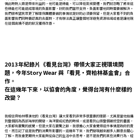
情此時對人類是帶來利益的，他可能是綠能、可以降低氣候變遷，我們就忽略了將來這
些綠能也可能造成環境的負面影響，好的我們當然支持，負面影響他同時需要被解決。
我們很希望民眾更了解環保團體要做的事情就是好的必須要保留，但是大家看不到的負
面影響我們同時要認真的去面對，才有辦法真正讓整個地球避免資源枯竭或者是讓他現
在這個高燒不退的狀況獲得改善。
2013年紀錄片《看見台灣》帶領大家正視環境問
題，今年Story Wear 與「看見・齊柏林基金會」合
作。
在這幾年下來，以協會的角度，覺得台灣有什麼樣的
改變？
我相信齊柏林導演他的《看見台灣》讓大家看到非常多很重要的環節，尤其是當他拍攝
到整個因為西部海岸的開發，海洋變成紅色的時候，或是看到山頭整個被挖空的畫面，
大家都有震驚的感覺。但是大家在震驚之餘，我很擔心大家會覺得這件事情是政府的責
任，而忘記了這是我們的消費所影響的。這幾年下來，我們發現越來越多人願意去關心
了解。而我會更期待大家能夠從自己的生活中去思考，是不是我們的某些消費行為、經