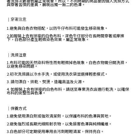
著洗滌次數褪色屬正常現象。所以，不同時期的商品會因個人洗滌方式
與穿著習慣的差異，展現出獨一無二的色澤。
｜
穿著注意
1.避免與白色衣物搭配，以防牛仔布料可能發生移染現象。
2.如服裝上含有拼接的白色布料，深色牛仔部分在長時間穿著或摩擦
下，白色部分產生輕微染色效果，屬正常現象。
｜
洗滌注意
1.布料可能因天然染料特性而有輕微掉色現象，白色衣物需分開洗滌，
以避免移染問題。
2.初次洗滌請以冷水手洗，或使用洗衣袋並選擇輕柔模式。
3. 請勿漂白、烘乾、熨燙，遠離高溫及火源。
4. 如服裝上含有拼接的白色布料，請送至專業洗衣店進行乾洗，以確保
布料的完整性與色澤。
｜保養方式
1.避免使用漂白劑或強效清潔劑，以保護布料的色澤與質地。
2.避免強烈或長期光線照射衣物，以免損害色澤與純棉纖維。
3.白色部分可定期使用專用去污劑輕輕清潔，保持亮白。