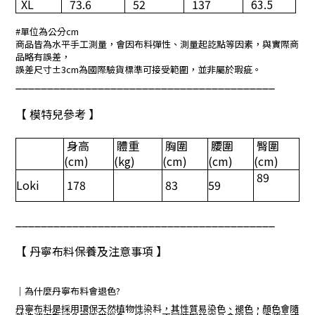
XL
73.6
52
137
63.5
#
單位為公分
cm
商品皆為水平手工測量，會因布料彈性、測量起訖點等因素，與實際商
品略有誤差，
誤差尺寸±3cm為國際驗貨標準可接受範圍，並非屬於瑕疵。
_________________________________________
【 模特兒參考 】
身高
體重
胸圍
腰圍
臀圍
(cm)
(kg)
(cm)
(cm)
(cm)
89
Loki
178
83
59
_________________________________________
【 丹寧布料保養及注意事項 】
｜
為什麼丹寧布料會退色?
丹寧布料是採用環保天然植物性染料，其性質易染色、褪色，顏色會隨