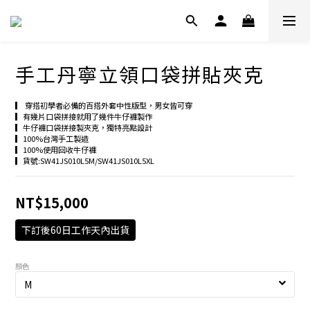
手工丹寧立領口袋拼貼夾克
▎ 穿搭初學者必備的百搭外套中性版型，男女皆可穿
▎有幾片口袋拼接就用了幾件牛仔褲製作
▎牛仔褲口袋拼接製夾克，獨特亮點設計
▎100%台灣手工製造
▎100%使用回收牛仔褲
▎貨號:SW41JS010L5M/SW41JS010L5XL
NT$15,000
下訂後60日工作天內出貨
顏色