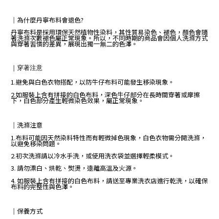
｜
為什麼丹寧布料會退色?
丹寧布料是採用環保天然植物性染料，其性質易染色、褪色，顏色會隨
著洗滌次數褪色屬正常現象。所以，不同時期的商品會因個人洗滌方式
與穿著習慣的差異，展現出獨一無二的色澤。
｜
穿著注意
1.避免與白色衣物搭配，以防牛仔布料可能發生移染現象。
2.如服裝上含有拼接的白色布料，深色牛仔部分在長時間穿著或摩擦
下，白色部分產生輕微染色效果，屬正常現象。
｜
洗滌注意
1.布料可能因天然染料特性而有輕微掉色現象，白色衣物需分開洗滌，
以避免移染問題。
2.初次洗滌請以冷水手洗，或使用洗衣袋並選擇輕柔模式。
3. 請勿漂白、烘乾、熨燙，遠離高溫及火源。
4. 如服裝上含有拼接的白色布料，請送至專業洗衣店進行乾洗，以確保
布料的完整性與色澤。
｜保養方式