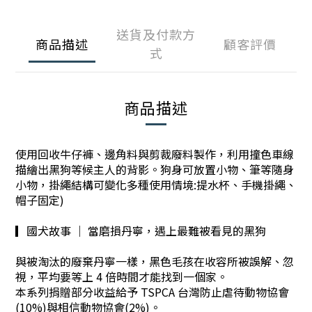
送貨及付款方
商品描述
顧客評價
式
商品描述
使用回收牛仔褲、邊角料與剪裁廢料製作，利用撞色車線
描繪出黑狗等候主人的背影。狗身可放置小物、筆等隨身
小物，掛繩結構可變化多種使用情境:提水杯、手機掛繩、
帽子固定)
▎國犬故事 ｜ 當磨損丹寧，遇上最難被看見的黑狗
與被淘汰的廢棄丹寧一樣，黑色毛孩在收容所被誤解、忽
視，平均要等上 4 倍時間才能找到一個家。
本系列捐贈部分收益給予 TSPCA 台灣防止虐待動物協會
(10%)與相信動物協會(2%)。