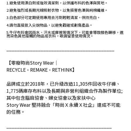
1.避免使用漂白劑或強效清潔劑，以保護布料的色澤與質地。
2.避免強烈或長期光線照射衣物，以免損害色澤與純棉纖維。
3.白色部分可定期使用專用去污劑輕輕清潔，保持亮白。
4.請勿直接放入尖銳物品，以避免戳破或劃傷產品。
5.牛仔布料會因雨水、汗水或摩擦等情況下，可能會導致顏色轉移，進
而染色其他接觸的物品或衣料，敬請留意使用情況。
_________________________________________
【零廢時尚
Story Wear
｜
RECYCLE•REMAKE•RETHINK
】
品牌成立於
2018
年，已升級改造
11,305
件回收牛仔褲、
1,775
碼庫存布料以及長期與非營利組織合作為製作單位
;
其中包含腦麻協會、婦女協會以及家扶中心
Story Wear
堅持融合「時尚Ｘ永續Ｘ社企」達成不可能
的任務。
________________________________________