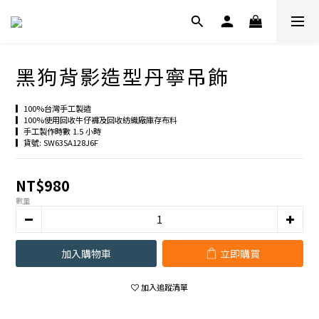
黑狗背影造型丹寧吊飾
▎100%台灣手工製造
▎100%使用回收牛仔褲及回收紡織廠庫存布料
▎手工製作時數 1.5 小時
▎貨號: SW63SA128J6F
NT$980
數量
加入購物車
立即購買
加入追蹤清單