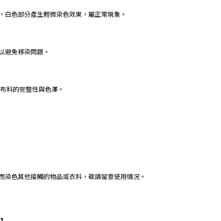
下，白色部分產生輕微染色效果，屬正常現象。
，以避免移染問題。
保布料的完整性與色澤。
進而染色其他接觸的物品或衣料，敬請留意使用情況。