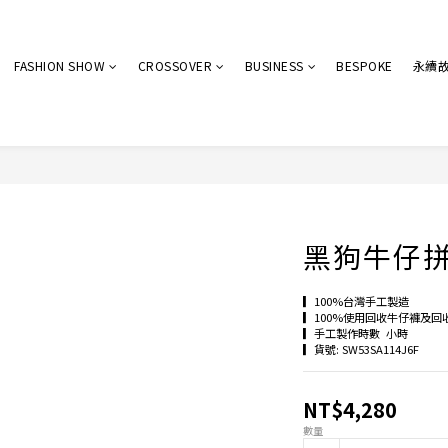
FASHION SHOW
CROSSOVER
BUSINESS
BESPOKE
永續
黑狗牛仔
▎100%台灣手工製造
▎100%使用回收牛仔褲及回
▎手工製作時數  小時
▎貨號: SW53SA114J6F
NT$4,280
數量