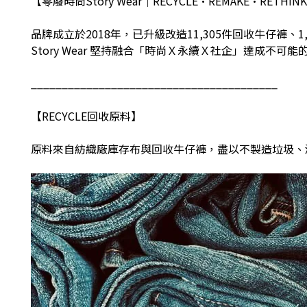
【零廢時尚
Story Wear
｜
RECYCLE•REMAKE•RETHINK
品牌成立於
2018
年，已升級改造
11,305
件回收牛仔褲、
1
Story Wear
堅持融合「時尚Ｘ永續Ｘ社企」達成不可能
________________________________________
【
RECYCLE
回收原料】
原料來自紡織廠庫存布與回收牛仔褲，盡以不製造垃圾、