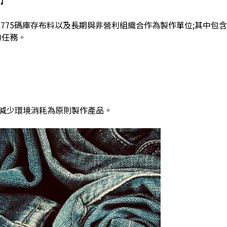
】
,775
碼庫存布料以及長期與非營利組織合作為製作單位
;
其中包含
的任務。
減少環境消耗為原則製作產品。