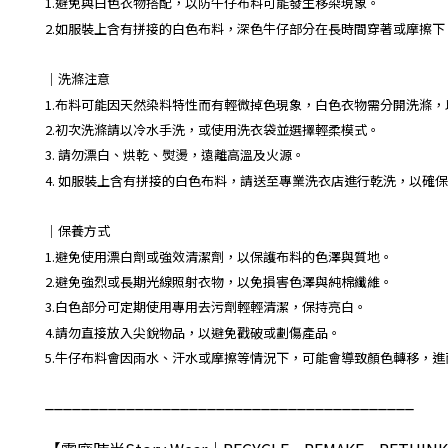
1.避免與白色衣物搭配，以防牛仔布料可能發生移染現象。
2.如服裝上含有拼接的白色布料，深色牛仔部分在長時間穿著或摩擦
｜
洗滌注意
1.布料可能因天然染料特性而有輕微掉色現象，白色衣物需分開洗滌
2.初次洗滌請以冷水手洗，或使用洗衣袋並選擇輕柔模式。
3. 請勿漂白、烘乾、熨燙，遠離高溫及火源。
4. 如服裝上含有拼接的白色布料，請送至專業洗衣店進行乾洗，以確
｜保養方式
1.避免使用漂白劑或強效清潔劑，以保護布料的色澤與質地。
2.避免強烈或長期光線照射衣物，以免損害色澤與純棉纖維。
3.白色部分可定期使用專用去污劑輕輕清潔，保持亮白。
4.請勿直接放入尖銳物品，以避免戳破或劃傷產品。
5.牛仔布料會因雨水、汗水或摩擦等情況下，可能會導致顏色轉移，
_________________________________________