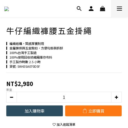
牛仔編織褲腰五金掛繩
▎編織結構，質感厚實耐用
▎金屬鍊條與五金鉤扣，方便勾掛與拆卸
▎100%台灣手工製造
▎100%使用回收紡織廠庫存布料
▎手工製作時數 2.5 小時
▎貨號: SW43SA070D5F
NT$2,980
數量
加入購物車
立即購買
加入追蹤清單