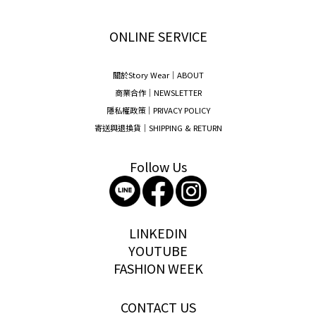
ONLINE SERVICE
關於Story Wear｜A
BOUT
商業合作｜NEWSLETTER
隱私權政策｜PRIVACY POLICY
寄送與退換貨｜SHIPPING & RETURN
Follow Us
storywear
LINKEDIN
YOUTUBE
FASHION WEEK
CONTACT US