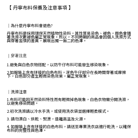
【 丹寧布料保養及注意事項 】
｜
為什麼丹寧布料會退色?
丹寧布料是採用環保天然植物性染料，其性質易染色、褪色，顏色會隨
著洗滌次數褪色屬正常現象。所以，不同時期的商品會因個人洗滌方式
與穿著習慣的差異，展現出獨一無二的色澤。
｜
穿著注意
1.避免與白色衣物搭配，以防牛仔布料可能發生移染現象。
2.如服裝上含有拼接的白色布料，深色牛仔部分在長時間穿著或摩擦
下，白色部分產生輕微染色效果，屬正常現象。
｜
洗滌注意
1.布料可能因天然染料特性而有輕微掉色現象，白色衣物需分開洗滌，
以避免移染問題。
2.初次洗滌請以冷水手洗，或使用洗衣袋並選擇輕柔模式。
3. 請勿漂白、烘乾、熨燙，遠離高溫及火源。
4. 如服裝上含有拼接的白色布料，請送至專業洗衣店進行乾洗，以確保
布料的完整性與色澤。