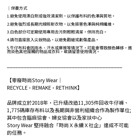
｜保養方式
1.避免使用漂白劑或強效清潔劑，以保護布料的色澤與質地。
2.避免強烈或長期光線照射衣物，以免損害色澤與純棉纖維。
3.白色部分可定期使用專用去污劑輕輕清潔，保持亮白。
4.請勿直接放入尖銳物品，以避免戳破或劃傷產品。
5.牛仔布料會因雨水、汗水或摩擦等情況下，可能會導致顏色轉移，進
而染色其他接觸的物品或衣料，敬請留意使用情況。
_________________________________________
【零廢時尚
Story Wear
｜
RECYCLE•REMAKE•RETHINK
】
品牌成立於
2018
年，已升級改造
11,305
件回收牛仔褲、
1,775
碼庫存布料以及長期與非營利組織合作為製作單位
;
其中包含腦麻協會、婦女協會以及家扶中心
Story Wear
堅持融合「時尚Ｘ永續Ｘ社企」達成不可能
的任務。