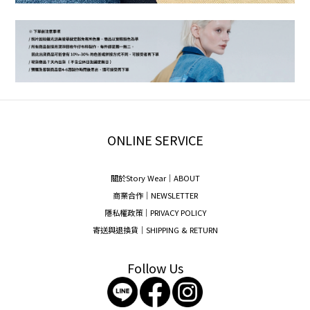
ONLINE SERVICE
關於Story Wear｜A
BOUT
商業合作｜NEWSLETTER
隱私權政策｜PRIVACY POLICY
寄送與退換貨｜SHIPPING & RETURN
Follow Us