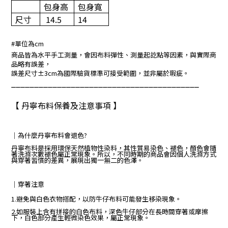
包身高
包身寬
尺寸
14.5
14
#單位為cm
商品皆為水平手工測量，會因布料彈性、測量起訖點等因素，與實際商
品略有誤差，
誤差尺寸±3cm為國際驗貨標準可接受範圍，並非屬於瑕疵。
_________________________________________
【 丹寧布料保養及注意事項 】
｜為什麼丹寧布料會退色?
丹寧布料是採用環保天然植物性染料，其性質易染色、褪色，顏色會隨
著洗滌次數褪色屬正常現象。所以，不同時期的商品會因個人洗滌方式
與穿著習慣的差異，展現出獨一無二的色澤。
｜穿著注意
1.避免與白色衣物搭配，以防牛仔布料可能發生移染現象。
2.如服裝上含有拼接的白色布料，深色牛仔部分在長時間穿著或摩擦
下，白色部分產生輕微染色效果，屬正常現象。