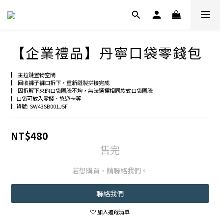
【企業禮品】丹寧口袋零錢包
▎ 主拉鏈置物空間
▎ 回收褲子褲口拆下，重新縫製拼接完成
▎ 因拆解下來的口袋圖騰不均，無法選擇相同款式口袋圖騰
▎口袋可放入零錢、悠遊卡等
▎貨號: SW43SB001J5F
NT$480
售完
若想購買，請聯絡我們。
聯絡我們
加入追蹤清單