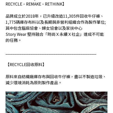
RECYCLE•REMAKE•RETHINK
】
品牌成立於
2018
年，已升級改造
11,305
件回收牛仔褲、
1,775
碼庫存布料以及長期與非營利組織合作為製作單位
;
其中包含腦麻協會、婦女協會以及家扶中心
Story Wear
堅持融合「時尚Ｘ永續Ｘ社企」達成不可能
的任務。
________________________________________
【
RECYCLE
回收原料】
原料來自紡織廠庫存布與回收牛仔褲，盡以不製造垃圾、
減少環境消耗為原則製作產品。