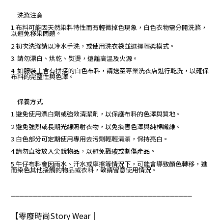
｜洗滌注意
1.布料可能因天然染料特性而有輕微掉色現象，白色衣物需分開洗滌，
以避免移染問題。
2.初次洗滌請以冷水手洗，或使用洗衣袋並選擇輕柔模式。
3. 請勿漂白、烘乾、熨燙，遠離高溫及火源。
4. 如服裝上含有拼接的白色布料，請送至專業洗衣店進行乾洗，以確保
布料的完整性與色澤。
｜保養方式
1.避免使用漂白劑或強效清潔劑，以保護布料的色澤與質地。
2.避免強烈或長期光線照射衣物，以免損害色澤與純棉纖維。
3.白色部分可定期使用專用去污劑輕輕清潔，保持亮白。
4.請勿直接放入尖銳物品，以避免戳破或劃傷產品。
5.牛仔布料會因雨水、汗水或摩擦等情況下，可能會導致顏色轉移，進
而染色其他接觸的物品或衣料，敬請留意使用情況。
_________________________________________
【零廢時尚
Story Wear
｜