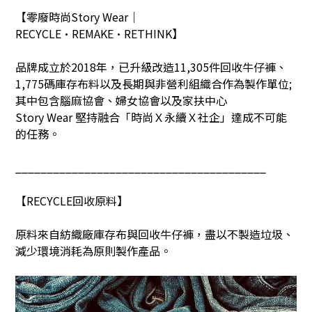
【零廢時尚
Story Wear
｜
RECYCLE•REMAKE•RETHINK
】
品牌成立於
2018
年，已升級改造
11,305
件回收牛仔褲、
1,775
碼庫存布料以及長期與非營利組織合作為製作單位
;
其中包含腦麻協會、婦女協會以及家扶中心
Story Wear
堅持融合「時尚Ｘ永續Ｘ社企」達成不可能
的任務。
________________________________________
【
RECYCLE
回收原料】
原料來自紡織廠庫存布與回收牛仔褲，盡以不製造垃圾、
減少環境消耗為原則製作產品。