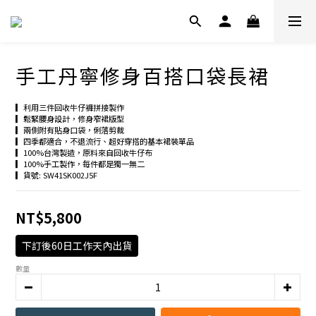
手工丹寧修身百搭口袋長裙
▎利用三件回收牛仔褲拼接製作
▎鬆緊腰身設計，修身窄裙版型
▎兩側附有貼身口袋，俐落剪裁
▎四季都適合，不退流行、超好穿搭的基本裙裝單品
▎100%台灣製造，原料來自回收牛仔布
▎100%手工製作，每件都是獨一無二
▎貨號: SW41SK002J5F
NT$5,800
下訂後60日工作天內出貨
數量