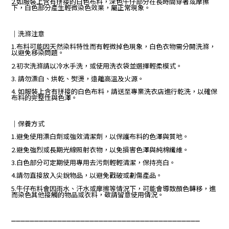
2.如服裝上含有拼接的白色布料，深色牛仔部分在長時間穿著或摩擦
下，白色部分產生輕微染色效果，屬正常現象。
｜
洗滌注意
1.布料可能因天然染料特性而有輕微掉色現象，白色衣物需分開洗滌，
以避免移染問題。
2.初次洗滌請以冷水手洗，或使用洗衣袋並選擇輕柔模式。
3. 請勿漂白、烘乾、熨燙，遠離高溫及火源。
4. 如服裝上含有拼接的白色布料，請送至專業洗衣店進行乾洗，以確保
布料的完整性與色澤。
｜保養方式
1.避免使用漂白劑或強效清潔劑，以保護布料的色澤與質地。
2.避免強烈或長期光線照射衣物，以免損害色澤與純棉纖維。
3.白色部分可定期使用專用去污劑輕輕清潔，保持亮白。
4.請勿直接放入尖銳物品，以避免戳破或劃傷產品。
5.牛仔布料會因雨水、汗水或摩擦等情況下，可能會導致顏色轉移，進
而染色其他接觸的物品或衣料，敬請留意使用情況。
_________________________________________