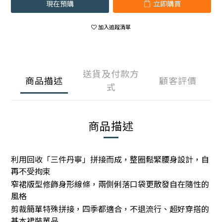
現在預購
立即購買
加入追蹤清單
送貨及付款方
商品描述
顧客評價
式
商品描述
利用回收「三件丹寧」拼接而成，整圈鬆緊腰身設計，自
再不受拘束
窄裙版型修飾身形線條，兩側俐落口袋更散發自在隨性的
風格
剪裁簡單特殊拼接，四季都適合，不退流行、超好穿搭的
基本裙裝單品