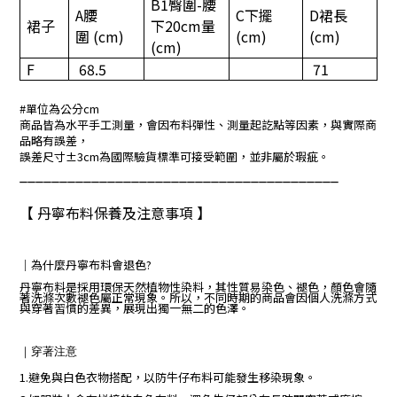
B1
臀圍
-
腰
A
腰
C
下擺
D
裙長
裙子
下
20cm
量
圍
(cm)
(cm)
(cm)
(cm)
F
68.5
71
#單位為公分cm
商品皆為水平手工測量，會因布料彈性、測量起訖點等因素，與實際商
品略有誤差，
誤差尺寸±3cm為國際驗貨標準可接受範圍，並非屬於瑕疵。
________________________________________
【 丹寧布料保養及注意事項 】
｜
為什麼丹寧布料會退色?
丹寧布料是採用環保天然植物性染料，其性質易染色、褪色，顏色會隨
著洗滌次數褪色屬正常現象。所以，不同時期的商品會因個人洗滌方式
與穿著習慣的差異，展現出獨一無二的色澤。
｜
穿著注意
1.避免與白色衣物搭配，以防牛仔布料可能發生移染現象。