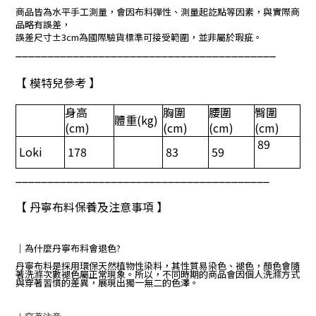
商品皆為水平手工測量，會因布料彈性、測量起訖點等因素，與實際商
品略有誤差，
誤差尺寸±3cm為國際驗貨標準可接受範圍，並非屬於瑕疵。
_________________________________________
【 模特兒參考 】
身高
胸圍
腰圍
臀圍
體重
(kg)
(cm)
(cm)
(cm)
(cm)
89
Loki
178
83
59
________________________________________
【 丹寧布料保養及注意事項 】
｜
為什麼丹寧布料會退色?
丹寧布料是採用環保天然植物性染料，其性質易染色、褪色，顏色會隨
著洗滌次數褪色屬正常現象。所以，不同時期的商品會因個人洗滌方式
與穿著習慣的差異，展現出獨一無二的色澤。