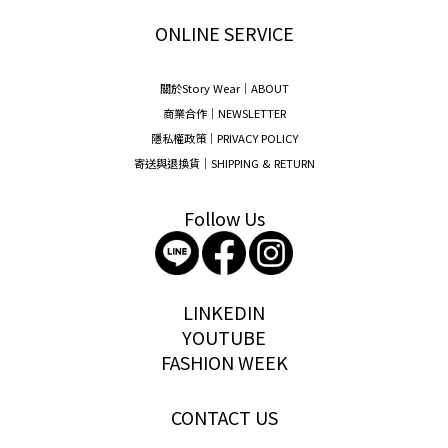
ONLINE SERVICE
關於Story Wear｜A
BOUT
商業合作｜NEWSLETTER
隱私權政策｜PRIVACY POLICY
寄送與退換貨｜SHIPPING & RETURN
Follow Us
storywear
LINKEDIN
YOUTUBE
FASHION WEEK
CONTACT US