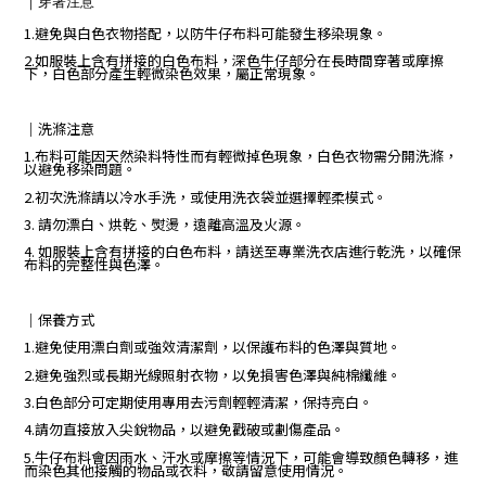
｜
穿著注意
1.避免與白色衣物搭配，以防牛仔布料可能發生移染現象。
2.如服裝上含有拼接的白色布料，深色牛仔部分在長時間穿著或摩擦
下，白色部分產生輕微染色效果，屬正常現象。
｜
洗滌注意
1.布料可能因天然染料特性而有輕微掉色現象，白色衣物需分開洗滌，
以避免移染問題。
2.初次洗滌請以冷水手洗，或使用洗衣袋並選擇輕柔模式。
3. 請勿漂白、烘乾、熨燙，遠離高溫及火源。
4. 如服裝上含有拼接的白色布料，請送至專業洗衣店進行乾洗，以確保
布料的完整性與色澤。
｜保養方式
1.避免使用漂白劑或強效清潔劑，以保護布料的色澤與質地。
2.避免強烈或長期光線照射衣物，以免損害色澤與純棉纖維。
3.白色部分可定期使用專用去污劑輕輕清潔，保持亮白。
4.請勿直接放入尖銳物品，以避免戳破或劃傷產品。
5.牛仔布料會因雨水、汗水或摩擦等情況下，可能會導致顏色轉移，進
而染色其他接觸的物品或衣料，敬請留意使用情況。