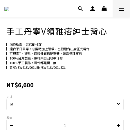
手工丹寧V領雅痞紳士背心
▎貼身版型，男女都可穿
▎適合平日單穿，必要時加上領帶，也很適合出席正式場合
▎可與素T、襯衫、西裝外套搭配穿著，營造多種穿搭
▎100%台灣製造，原料來自回收牛仔布
▎100%手工製作，每件都是獨一無二
▎貨號: SW41SV001L5M/SW41SV001L5XL
NT$6,600
尺寸
數量