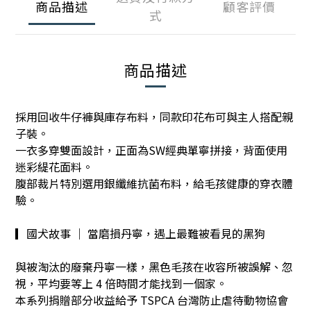
商品描述
顧客評價
式
商品描述
採用回收牛仔褲與庫存布料，同款印花布可與主人搭配親
子裝。
一衣多穿雙面設計，正面為
SW
經典單寧拼接，背面使用
迷彩緹花面料。
腹部裁片特別選用銀纖維抗菌布料，給毛孩健康的穿衣體
驗。
▎國犬故事 ｜ 當磨損丹寧，遇上最難被看見的黑狗
與被淘汰的廢棄丹寧一樣，黑色毛孩在收容所被誤解、忽
視，平均要等上 4 倍時間才能找到一個家。
本系列捐贈部分收益給予 TSPCA 台灣防止虐待動物協會