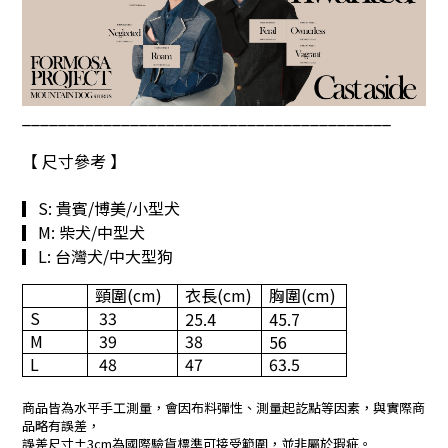
_________________________________________
【 尺寸參考 】
▎
S:
貴賓
/
博美
/
小型犬
▎M:
柴犬
/
中型犬
▎L:
台灣犬
/
中大型狗
頸圍
(cm)
衣長(cm)
胸圍(cm)
S
33
25.4
45.7
M
39
38
56
L
48
47
63.5
商品皆為水平手工測量，會因布料彈性、測量起訖點等因素，與實際商
品略有誤差，
誤差尺寸±3cm為國際驗貨標準可接受範圍，並非屬於瑕疵。