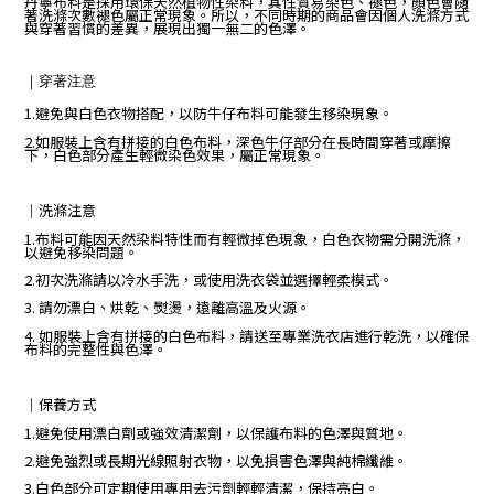
丹寧布料是採用環保天然植物性染料，其
性質易染色、褪色，顏色會隨
著洗滌次數褪色屬正常現象。所以，不同時期的商品會因個人洗滌方式
與穿著習慣的差異，展現出獨一無二的色澤。
｜
穿著注意
1.避免與白色衣物搭配，以防牛仔布料可能發生移染現象。
2.如服裝上含有拼接的白色布料，深色牛仔部分在長時間穿著或摩擦
下，白色部分產生輕微染色效果，屬正常現象。
｜
洗滌注意
1.布料可能因天然染料特性而有輕微掉色現象，白色衣物需分開洗滌，
以避免移染問題。
2.初次洗滌請以冷水手洗，或使用洗衣袋並選擇輕柔模式。
3. 請勿漂白、烘乾、熨燙，遠離高溫及火源。
4. 如服裝上含有拼接的白色布料，請送至專業洗衣店進行乾洗，以確保
布料的完整性與色澤。
｜保養方式
1.避免使用漂白劑或強效清潔劑，以保護布料的色澤與質地。
2.避免強烈或長期光線照射衣物，以免損害色澤與純棉纖維。
3.白色部分可定期使用專用去污劑輕輕清潔，保持亮白。