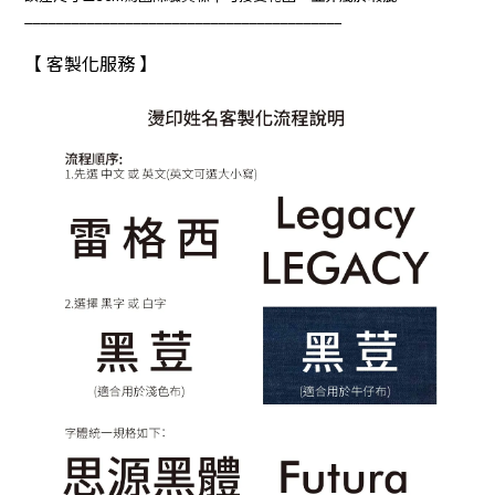
_________________________________________
【 客製化服務 】