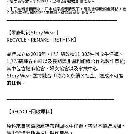
4.請勿直接放入尖銳物品，以避免戳破或劃傷產品。
5.牛仔布料會因雨水、汗水或摩擦等情況下，可能會導致顏色轉移，進
而染色其他接觸的物品或衣料，敬請留意使用情況。
_________________________________________
【零廢時尚
Story Wear
｜
RECYCLE•REMAKE•RETHINK
】
品牌成立於
2018
年，已升級改造
11,305
件回收牛仔褲、
1,775
碼庫存布料以及長期與非營利組織合作為製作單位
;
其中包含腦麻協會、婦女協會以及家扶中心
Story Wear
堅持融合「時尚Ｘ永續Ｘ社企」達成不可能
的任務。
________________________________________
【
RECYCLE
回收原料】
原料來自紡織廠庫存布與回收牛仔褲，盡以不製造垃圾、
減少環境消耗為原則製作產品。