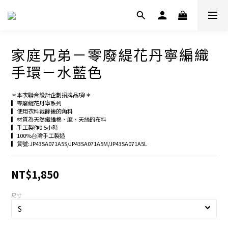
家庭兄弟－零廢緹花丹寧編織
手環－水藍色
＊本次聯合設計企劃招牌品項!＊
▎零廢緹花丹寧系列
▎使用衣料裁餘後的角料
▎材質為天然纖維棉、麻、天絲的布料
▎手工製作0.5小時
▎100%台灣手工製造
▎貨號:JP43SA071A5S/JP43SA071A5M/JP43SA071A5L
NT$1,850
尺寸