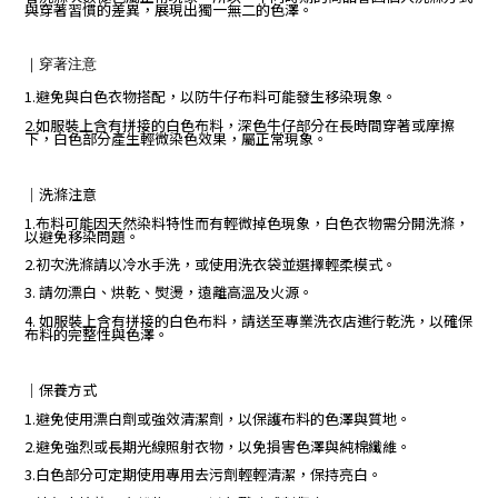
與穿著習慣的差異，展現出獨一無二的色澤。
｜
穿著注意
1.避免與白色衣物搭配，以防牛仔布料可能發生移染現象。
2.如服裝上含有拼接的白色布料，深色牛仔部分在長時間穿著或摩擦
下，白色部分產生輕微染色效果，屬正常現象。
｜
洗滌注意
1.布料可能因天然染料特性而有輕微掉色現象，白色衣物需分開洗滌，
以避免移染問題。
2.初次洗滌請以冷水手洗，或使用洗衣袋並選擇輕柔模式。
3. 請勿漂白、烘乾、熨燙，遠離高溫及火源。
4. 如服裝上含有拼接的白色布料，請送至專業洗衣店進行乾洗，以確保
布料的完整性與色澤。
｜保養方式
1.避免使用漂白劑或強效清潔劑，以保護布料的色澤與質地。
2.避免強烈或長期光線照射衣物，以免損害色澤與純棉纖維。
3.白色部分可定期使用專用去污劑輕輕清潔，保持亮白。