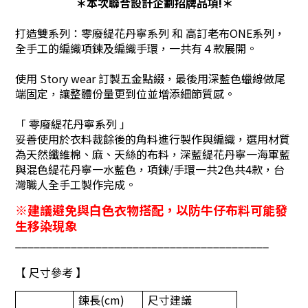
＊本次聯合設計企劃招牌品項!＊
打造雙系列：零廢緹花丹寧系列 和 高訂老布ONE系列，
全手工的編織項
鍊及編織手環，一共有４款展開。
使用 Story wear 訂製五金點綴，最後
用深藍色蠟線做尾
端固定，讓整體份量更到位並增添細節質感。
「 零廢緹花丹寧系列 」
妥善使用於衣料裁餘後的角料進行製作與編織
，
選用材質
為天然纖維棉、麻、天絲的布料
，
深藍緹花丹寧一海軍藍
與混
色緹花丹寧一水藍色
，
項鍊/手環一共2色共4款
，
台
灣職人全手工製作完成。
※
建議避免與白色衣物
搭配，以防牛仔布料可能發
生移染現象
_________________________________________
【 尺寸參考 】
鍊長
(cm)
尺寸建議