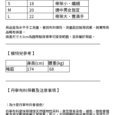
S
18
骨架小、纖細
M
20
適中男女皆宜
L
22
骨架大、豐滿手
商品皆為水平手工測量，會因布料彈性、測量起訖點等因素，與實際商
品略有誤差，
誤差尺寸±3cm為國際驗貨標準可接受範圍，並非屬於瑕疵。
_________________________________________
【 模特兒參考 】
身高
(cm)
體重
(kg)
唯庭
174
68
_________________________________________
【 丹寧布料保養及注意事項 】
｜
為什麼丹寧布料會退色?
丹寧布料是採用環保天然植物性染料，其性質易染色、褪色，顏色會隨
著洗滌次數褪色屬正常現象。所以，不同時期的商品會因個人洗滌方式