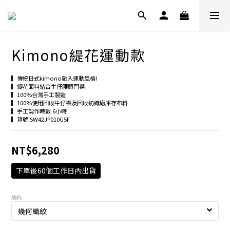
Kimono緹花運動款
▎傳統日式kimono融入運動風格!
▎緹花面料結合牛仔腰頭門襟
▎100%台灣手工製造
▎100%使用回收牛仔褲及回收紡織廠庫存布料
▎手工製作時數 6小時
▎貨號:SW42JP010G5F
NT$6,280
下單後60個工作日內出貨
顏色