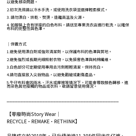
以避免移染問題。
2.初次洗滌請以冷水手洗，或使用洗衣袋並選擇輕柔模式。
3. 請勿漂白、烘乾、熨燙，遠離高溫及火源。
4. 如服裝上含有拼接的白色布料，請送至專業洗衣店進行乾洗，以確保
布料的完整性與色澤。
｜保養方式
1.避免使用漂白劑或強效清潔劑，以保護布料的色澤與質地。
2.避免強烈或長期光線照射衣物，以免損害色澤與純棉纖維。
3.白色部分可定期使用專用去污劑輕輕清潔，保持亮白。
4.請勿直接放入尖銳物品，以避免戳破或劃傷產品。
5.牛仔布料會因雨水、汗水或摩擦等情況下，可能會導致顏色轉移，進
而染色其他接觸的物品或衣料，敬請留意使用情況。
_________________________________________
【零廢時尚
Story Wear
｜
RECYCLE•REMAKE•RETHINK
】
品牌成立於
2018
年，已升級改造
11,305
件回收牛仔褲、