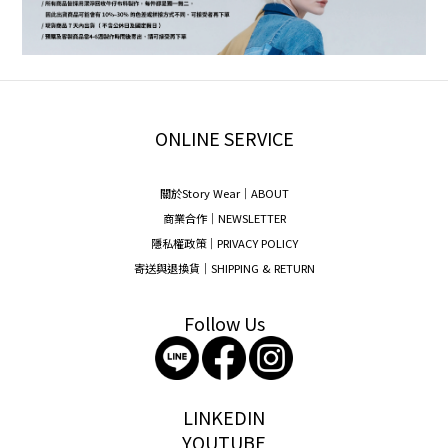
ONLINE SERVICE
關於Story Wear｜A
BOUT
商業合作｜NEWSLETTER
隱私權政策｜PRIVACY POLICY
寄送與退換貨｜SHIPPING & RETURN
Follow Us
storywear
LINKEDIN
YOUTUBE