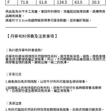
F
71.8
51.8
124.5
63.5
20.3
商品皆為水平手工測量，會因布料彈性、測量起訖點等因素，與實際商
品略有誤差，
誤差尺寸±3cm為國際驗貨標準可接受範圍，並非屬於瑕疵。
_________________________________________
【 丹寧布料保養及注意事項 】
｜
為什麼丹寧布料會退色?
丹寧布料是採用環保天然植物性染料，其性質易染色、褪色，顏色會隨
著洗滌次數褪色屬正常現象。所以，不同時期的商品會因個人洗滌方式
與穿著習慣的差異，展現出獨一無二的色澤。
｜
穿著注意
1.避免與白色衣物搭配，以防牛仔布料可能發生移染現象。
2.如服裝上含有拼接的白色布料，深色牛仔部分在長時間穿著或摩擦
下，白色部分產生輕微染色效果，屬正常現象。
｜
洗滌注意
1.布料可能因天然染料特性而有輕微掉色現象，白色衣物需分開洗滌，