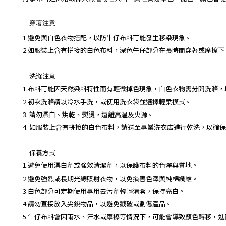
｜
穿著注意
1.避免與白色衣物搭配，以防牛仔布料可能發生移染現象。
2.如服裝上含有拼接的白色布料，深色牛仔部分在長時間穿著或摩擦
｜
洗滌注意
1.布料可能因天然染料特性而有輕微掉色現象，白色衣物需分開洗滌
2.初次洗滌請以冷水手洗，或使用洗衣袋並選擇輕柔模式。
3. 請勿漂白、烘乾、熨燙，遠離高溫及火源。
4. 如服裝上含有拼接的白色布料，請送至專業洗衣店進行乾洗，以確
｜保養方式
1.避免使用漂白劑或強效清潔劑，以保護布料的色澤與質地。
2.避免強烈或長期光線照射衣物，以免損害色澤與純棉纖維。
3.白色部分可定期使用專用去污劑輕輕清潔，保持亮白。
4.請勿直接放入尖銳物品，以避免戳破或劃傷產品。
5.牛仔布料會因雨水、汗水或摩擦等情況下，可能會導致顏色轉移，
_________________________________________