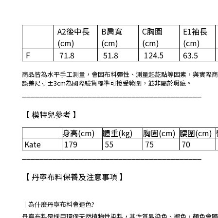
A2
後中長
B肩寬
C胸圍
E1
袖長
(cm)
(cm)
(cm)
(cm)
F
71.8
51.8
124.5
63.5
商品皆為水平手工測量，會因布料彈性、測量起訖點等因素，與實際商
誤差尺寸±3cm為國際驗貨標準可接受範圍，並非屬於瑕疵。
_________________________________________
【 模特兒參考 】
身高
(cm)
體重
(kg)
胸圍
(cm)
腰圍
(cm)
Kate
179
55
75
70
_________________________________________
【 丹寧布料保養及注意事項 】
｜
為什麼丹寧布料會退色?
丹寧布料是採用環保天然植物性染料，其性質易染色、褪色，顏色會隨