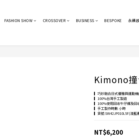
FASHION SHOW
CROSSOVER
BUSINESS
BESPOKE
永續
Kimono
▎巧妙融合日式優雅與運動機
▎100%台灣手工製造
▎100%使用回收牛仔褲及回
▎手工製作時數 小時
▎貨號:SW42JP010L5F(淺藍
NT$6,200