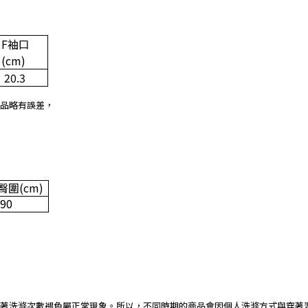
F
袖口
(cm)
20.3
品略有誤差，
臀圍
(cm)
90
著洗滌次數褪色屬正常現象。所以，不同時期的商品會因個人洗滌方式與穿著