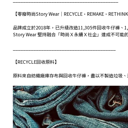
【零廢時尚
Story Wear
｜
RECYCLE•REMAKE•RETHINK
品牌成立於
2018
年，已升級改造
11,305
件回收牛仔褲、
1
Story Wear
堅持融合「時尚Ｘ永續Ｘ社企」達成不可能
________________________________________
【
RECYCLE
回收原料】
原料來自紡織廠庫存布與回收牛仔褲，盡以不製造垃圾、