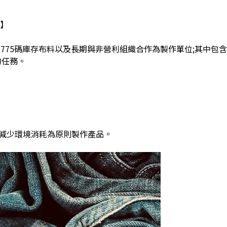
】
,775
碼庫存布料以及長期與非營利組織合作為製作單位
;
其中包含
的任務。
減少環境消耗為原則製作產品。