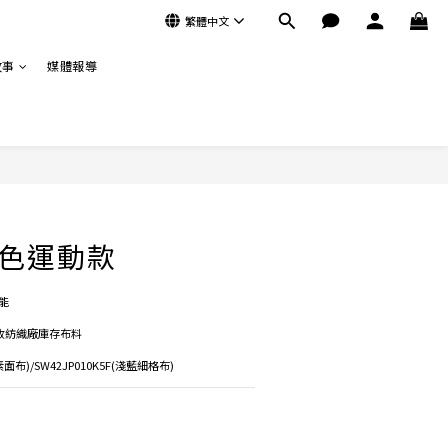
繁體中文
故事
媒體報導
立即購買
撞色運動款
能
收紡織廠庫存布料
素面布)/SW42JP010K5F(淺藍細格布)