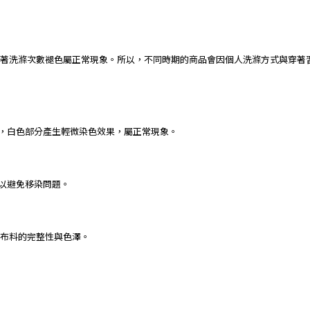
著洗滌次數褪色屬正常現象。所以，不同時期的商品會因個人洗滌方式與穿著
下，白色部分產生輕微染色效果，屬正常現象。
，以避免移染問題。
保布料的完整性與色澤。