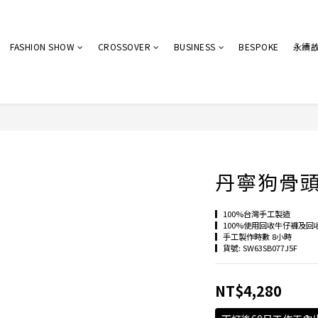
FASHION SHOW
CROSSOVER
BUSINESS
BESPOKE
永續
丹寧狗骨頭大
▎100%台灣手工製造
▎100%使用回收牛仔褲及回
▎手工製作時數 8小時
▎貨號: SW63SB077J5F
NT$4,280