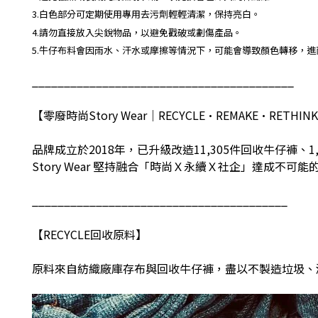
3.白色部分可定期使用專用去污劑輕輕清潔，保持亮白。
4.請勿直接放入尖銳物品，以避免戳破或劃傷產品。
5.牛仔布料會因雨水、汗水或摩擦等情況下，可能會導致顏色轉移，
_________________________________________
【零廢時尚
Story Wear
｜
RECYCLE•REMAKE•RETHINK
品牌成立於
2018
年，已升級改造
11,305
件回收牛仔褲、
1
Story Wear
堅持融合「時尚Ｘ永續Ｘ社企」達成不可能
________________________________________
【
RECYCLE
回收原料】
原料來自紡織廠庫存布與回收牛仔褲，盡以不製造垃圾、