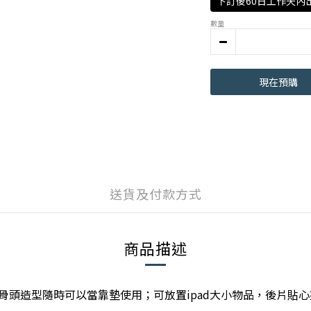
下訂後60日工作天內
數量
現在預購
送貨及付款方式
商品描述
骨頭造型隨時可以當靠墊使用；可放置ipad大小物品，後片貼