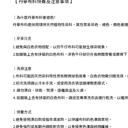
【 丹寧布料保養及注意事項 】
｜
為什麼丹寧布料會退色?
丹寧布料是採用環保天然植物性染料，其性質易染色、褪色，顏色會隨
｜
穿著注意
1.避免與白色衣物搭配，以防牛仔布料可能發生移染現象。
2.如服裝上含有拼接的白色布料，深色牛仔部分在長時間穿著或摩擦
｜
洗滌注意
1.布料可能因天然染料特性而有輕微掉色現象，白色衣物需分開洗滌
2.初次洗滌請以冷水手洗，或使用洗衣袋並選擇輕柔模式。
3. 請勿漂白、烘乾、熨燙，遠離高溫及火源。
4. 如服裝上含有拼接的白色布料，請送至專業洗衣店進行乾洗，以確
｜保養方式
1.避免使用漂白劑或強效清潔劑，以保護布料的色澤與質地。
2.避免強烈或長期光線照射衣物，以免損害色澤與純棉纖維。