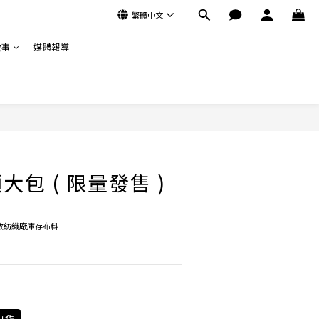
繁體中文
故事
媒體報導
立即購買
包 ( 限量發售 )
收紡織廠庫存布料