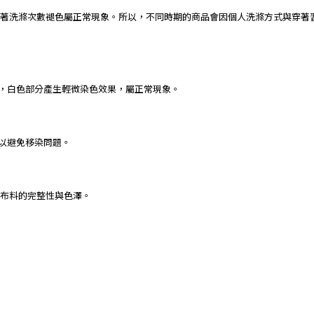
著洗滌次數褪色屬正常現象。所以，不同時期的商品會因個人洗滌方式與穿著
下，白色部分產生輕微染色效果，屬正常現象。
，以避免移染問題。
保布料的完整性與色澤。