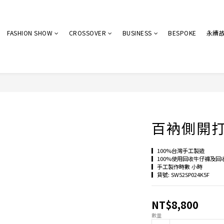
FASHION SHOW
CROSSOVER
BUSINESS
BESPOKE
永續
百衲側開
▎100%台灣手工製造
▎100%使用回收牛仔褲及回
▎手工製作時數 小時
▎貨號: SW52SP024K5F
NT$8,800
數量