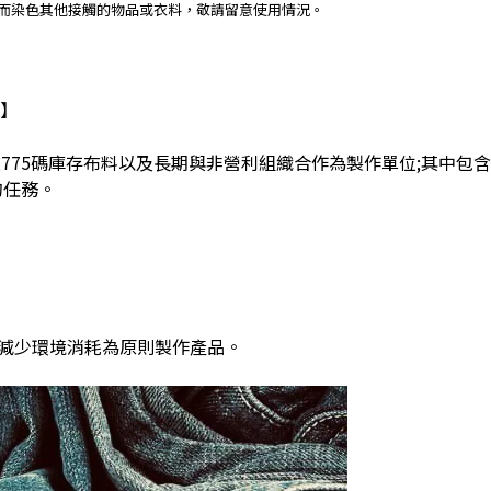
進而染色其他接觸的物品或衣料，敬請留意使用情況。
】
,775
碼庫存布料以及長期與非營利組織合作為製作單位
;
其中包含
的任務。
減少環境消耗為原則製作產品。