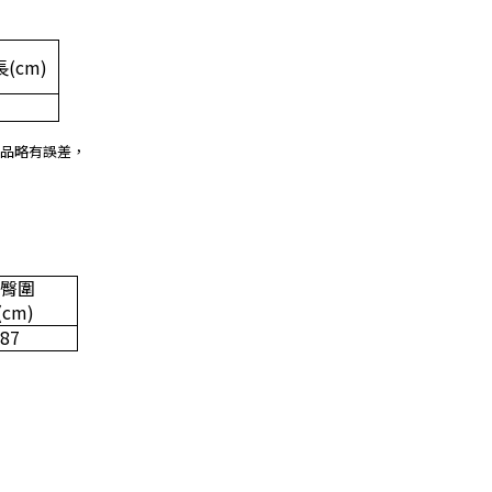
長
(cm)
品略有誤差，
臀圍
(cm)
87