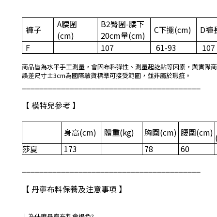
A
腰圍
B2
臀圍
-
腰下
褲子
C
下擺
(cm)
D
褲
(cm)
20cm
量
(cm)
F
107
61-93
107
商品皆為水平手工測量，會因布料彈性、測量起訖點等因素，與實際商
誤差尺寸±3cm為國際驗貨標準可接受範圍，並非屬於瑕疵。
_________________________________________
【 模特兒參考 】
身高
(cm)
體重
(kg)
胸圍
(cm)
腰圍
(cm)
莎夏
173
78
60
_________________________________________
【 丹寧布料保養及注意事項 】
｜
為什麼丹寧布料會退色?