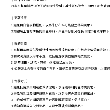
丹寧布料是採用環保天然植物性染料，其性質易染色、褪色，顏色會隨
｜
穿著注意
1.避免與白色衣物搭配，以防牛仔布料可能發生移染現象。
2.如服裝上含有拼接的白色布料，深色牛仔部分在長時間穿著或摩擦
｜
洗滌注意
1.布料可能因天然染料特性而有輕微掉色現象，白色衣物需分開洗滌
2.初次洗滌請以冷水手洗，或使用洗衣袋並選擇輕柔模式。
3. 請勿漂白、烘乾、熨燙，遠離高溫及火源。
4. 如服裝上含有拼接的白色布料，請送至專業洗衣店進行乾洗，以確
｜保養方式
1.避免使用漂白劑或強效清潔劑，以保護布料的色澤與質地。
2.避免強烈或長期光線照射衣物，以免損害色澤與純棉纖維。
3.白色部分可定期使用專用去污劑輕輕清潔，保持亮白。
4.請勿直接放入尖銳物品，以避免戳破或劃傷產品。