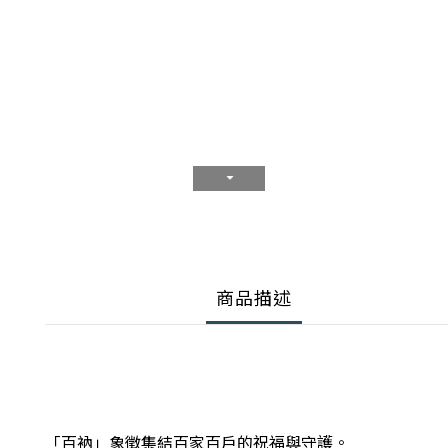
商品描述
「百衲」象徵集結百家百戶的祝福與守護。