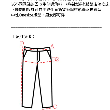
以不同深淺的回收牛仔邊角料，拼接礁溪老爺飯店汰換床
下擺開釦設計可自由變化直筒寬褲與錐形褲兩種褲型。
中性Onesize版型，男女都可穿
_________________________________________
【 尺寸參考 】