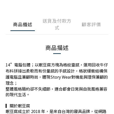
送貨及付款方
商品描述
顧客評價
式
商品描述
14”電腦包體；以眠豆腐方塊為格紋靈感，運用回收牛仔
布料拼接出柔軟而有份量感的手感設計，格狀緩衝結構保
護電腦且兼顧時尚，體現Story Wear對機能與環保兼顧的
理念；
整體風格簡約卻不失細節，適合都會日常與自我風格兼容
的現代生活。
▎關於眠豆腐
眠豆腐成立於 2018 年，是來自台灣的寢具品牌，從網路