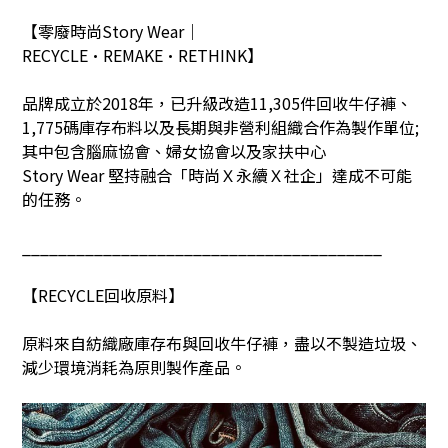
【零廢時尚
Story Wear
｜
RECYCLE•REMAKE•RETHINK
】
品牌成立於
2018
年，已升級改造
11,305
件回收牛仔褲、
1,775
碼庫存布料以及長期與非營利組織合作為製作單位
;
其中包含腦麻協會、婦女協會以及家扶中心
Story Wear
堅持融合「時尚Ｘ永續Ｘ社企」達成不可能
的任務。
________________________________________
【
RECYCLE
回收原料】
原料來自紡織廠庫存布與回收牛仔褲，盡以不製造垃圾、
減少環境消耗為原則製作產品。