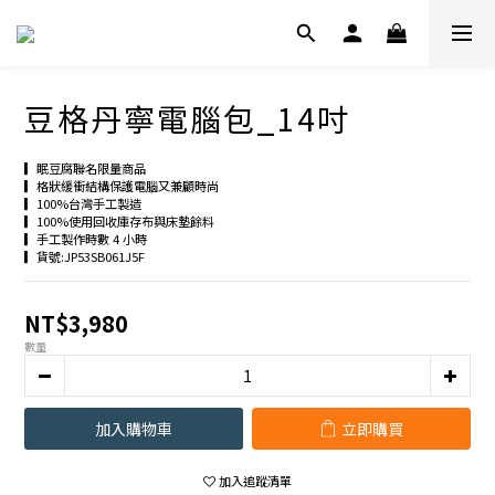
豆格丹寧電腦包_14吋
▎眠豆腐聯名限量商品
▎格狀緩衝結構保護電腦又兼顧時尚
▎100%台灣手工製造
▎100%使用回收庫存布與床墊餘料
▎手工製作時數 4 小時
▎貨號:JP53SB061J5F
NT$3,980
數量
加入購物車
立即購買
加入追蹤清單