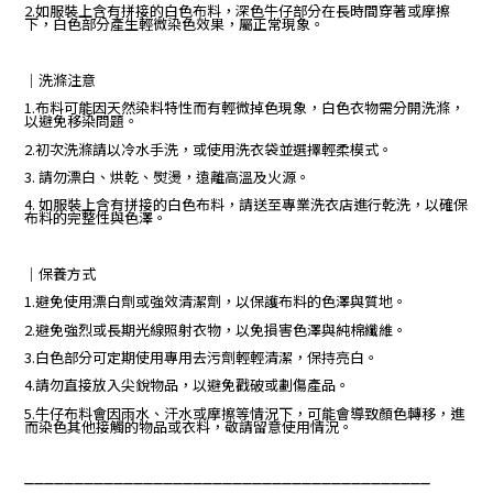
2.如服裝上含有拼接的白色布料，深色牛仔部分在長時間穿著或摩擦
下，白色部分產生輕微染色效果，屬正常現象。
｜
洗滌注意
1.布料可能因天然染料特性而有輕微掉色現象，白色衣物需分開洗滌，
以避免移染問題。
2.初次洗滌請以冷水手洗，或使用洗衣袋並選擇輕柔模式。
3. 請勿漂白、烘乾、熨燙，遠離高溫及火源。
4. 如服裝上含有拼接的白色布料，請送至專業洗衣店進行乾洗，以確保
布料的完整性與色澤。
｜保養方式
1.避免使用漂白劑或強效清潔劑，以保護布料的色澤與質地。
2.避免強烈或長期光線照射衣物，以免損害色澤與純棉纖維。
3.白色部分可定期使用專用去污劑輕輕清潔，保持亮白。
4.請勿直接放入尖銳物品，以避免戳破或劃傷產品。
5.牛仔布料會因雨水、汗水或摩擦等情況下，可能會導致顏色轉移，進
而染色其他接觸的物品或衣料，敬請留意使用情況。
_________________________________________