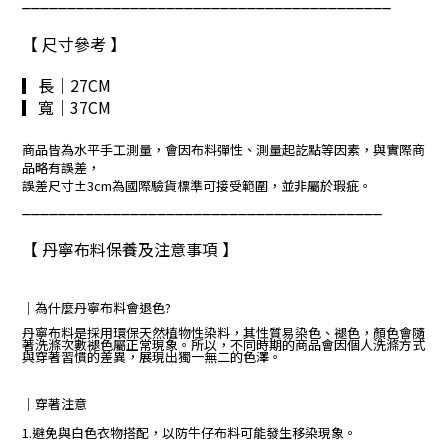
_________________________________________
【 尺寸參考 】
▎長｜27CM
▎寬
｜37CM
商品皆為水平手工測量，會因布料彈性、測量起訖點等因素，與實際商
品略有誤差，
誤差尺寸±3cm為國際驗貨標準可接受範圍，並非屬於瑕疵。
________________________________________
【 丹寧布料保養及注意事項 】
｜
為什麼丹寧布料會退色?
丹寧布料是採用環保天然植物性染料，其性質易染色、褪色，顏色會隨
著洗滌次數褪色屬正常現象。所以，不同時期的商品會因個人洗滌方式
與穿著習慣的差異，展現出獨一無二的色澤。
｜
穿著注意
1.避免與白色衣物搭配，以防牛仔布料可能發生移染現象。