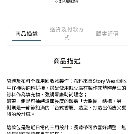
加入追蹤清單
送貨及付款方
商品描述
顧客評價
式
商品描述
袋體及布料全採用回收物製作
：
布料來自Story Wear回收
牛仔褲與餘料拼接，搭配使用
眠豆腐在製作床墊時產生的
餘料作為填充物，
強調零廢時尚理念；
背帶一側是可抽繩調節長度的皺褶「大腸圈」結構，另一
側則是一節節飽滿的「台式香腸」造型，打造出俏皮又獨
特的設計感。
這款包是貼近日常的三用設計：長背帶可依喜好調整，無
論肩背或斜背都自在好搭；