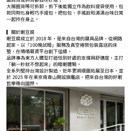
大腸圈背帶可拆卸，拆下後能獨立作為飲料提袋使用，包
款同時化身輕巧手提包。把包包、手搖飲和滿滿台味日常
一起拎在身上。
▎關於眠豆腐
眠豆腐成立於 2018 年，是來自台灣的寢具品牌，從網路
起家，以「100晚試睡」服務及真空捲筒包裝直送的床
墊，在嘖嘖募資平台創下佳績。
品牌專為東方人體型打造恰到好處的支撐與舒適度，主打
「躺一秒就不想起來」的睡眠體驗。
全系列堅持台灣設計製造，近年更將版圖拓展至日本，並
於 2025 年在東京南青山開設旗艦店，把來自台灣的好眠
哲學帶向國際。