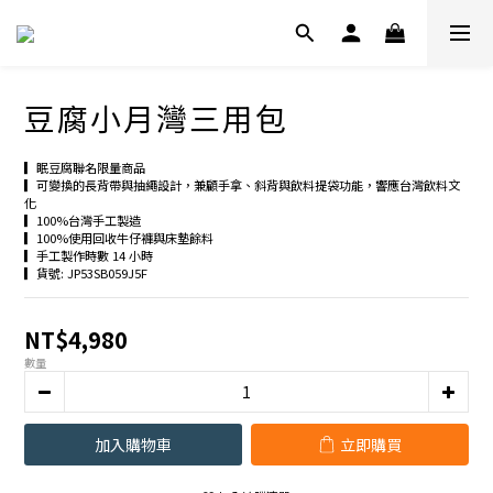
豆腐小月灣三用包
▎眠豆腐聯名限量商品
▎可變換的長背帶與抽繩設計，兼顧手拿、斜背與飲料提袋功能，響應台灣飲料文
化
▎100%台灣手工製造
▎100%使用回收牛仔褲與床墊餘料
▎手工製作時數 14 小時
▎貨號: JP53SB059J5F
NT$4,980
數量
加入購物車
立即購買