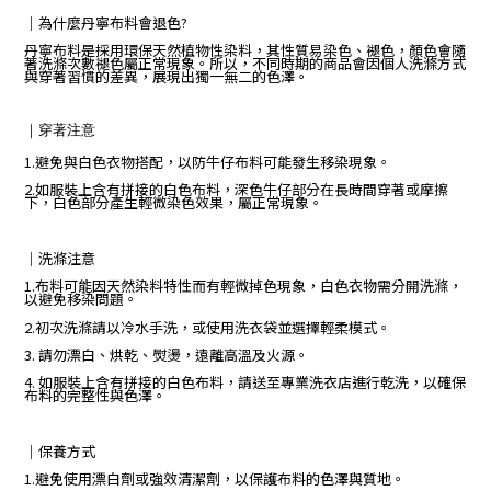
｜
為什麼丹寧布料會退色?
丹寧布料是採用環保天然植物性染料，其性質易染色、褪色，顏色會隨
著洗滌次數褪色屬正常現象。所以，不同時期的商品會因個人洗滌方式
與穿著習慣的差異，展現出獨一無二的色澤。
｜
穿著注意
1.避免與白色衣物搭配，以防牛仔布料可能發生移染現象。
2.如服裝上含有拼接的白色布料，深色牛仔部分在長時間穿著或摩擦
下，白色部分產生輕微染色效果，屬正常現象。
｜
洗滌注意
1.布料可能因天然染料特性而有輕微掉色現象，白色衣物需分開洗滌，
以避免移染問題。
2.初次洗滌請以冷水手洗，或使用洗衣袋並選擇輕柔模式。
3. 請勿漂白、烘乾、熨燙，遠離高溫及火源。
4. 如服裝上含有拼接的白色布料，請送至專業洗衣店進行乾洗，以確保
布料的完整性與色澤。
｜保養方式
1.避免使用漂白劑或強效清潔劑，以保護布料的色澤與質地。