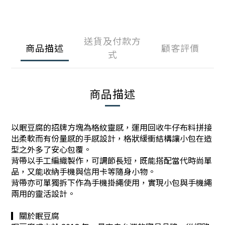
送貨及付款方
商品描述
顧客評價
式
商品描述
以眠豆腐的招牌方塊為格紋靈感，
運用回收牛仔布料拼接
出柔軟而有份量感的手感設計，
格狀緩衝結構讓小包在造
型之外多了安心包覆。
背帶以手工編織製作，可
調節長短
，既能搭配當代時尚單
品，又能收納手機與信用卡等隨身小物。
背帶亦可單獨拆下作為手機掛繩使用，實現小包與手機繩
兩用的靈活設計。
▎關於眠豆腐