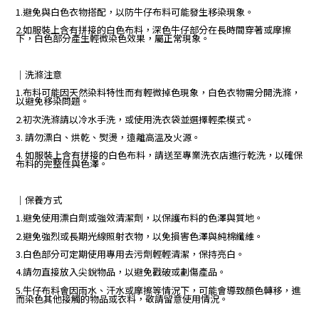
1.避免與白色衣物搭配，以防牛仔布料可能發生移染現象。
2.如服裝上含有拼接的白色布料，深色牛仔部分在長時間穿著或摩擦
下，白色部分產生輕微染色效果，屬正常現象。
｜
洗滌注意
1.布料可能因天然染料特性而有輕微掉色現象，白色衣物需分開洗滌，
以避免移染問題。
2.初次洗滌請以冷水手洗，或使用洗衣袋並選擇輕柔模式。
3. 請勿漂白、烘乾、熨燙，遠離高溫及火源。
4. 如服裝上含有拼接的白色布料，請送至專業洗衣店進行乾洗，以確保
布料的完整性與色澤。
｜保養方式
1.避免使用漂白劑或強效清潔劑，以保護布料的色澤與質地。
2.避免強烈或長期光線照射衣物，以免損害色澤與純棉纖維。
3.白色部分可定期使用專用去污劑輕輕清潔，保持亮白。
4.請勿直接放入尖銳物品，以避免戳破或劃傷產品。
5.牛仔布料會因雨水、汗水或摩擦等情況下，可能會導致顏色轉移，進
而染色其他接觸的物品或衣料，敬請留意使用情況。