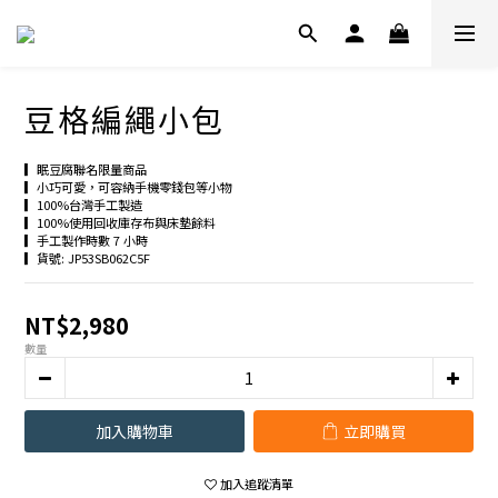
豆格編繩小包
▎眠豆腐聯名限量商品
▎小巧可愛，可容納手機零錢包等小物
▎100%台灣手工製造
▎100%使用回收庫存布與床墊餘料
▎手工製作時數 7 小時
▎貨號: JP53SB062C5F
NT$2,980
數量
加入購物車
立即購買
加入追蹤清單