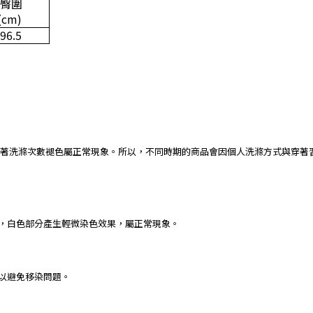
臀圍
(cm)
96.5
著洗滌次數褪色屬正常現象。所以，不同時期的商品會因個人洗滌方式與穿著
下，白色部分產生輕微染色效果，屬正常現象。
，以避免移染問題。