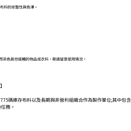
保布料的完整性與色澤。
進而染色其他接觸的物品或衣料，敬請留意使用情況。
】
,775
碼庫存布料以及長期與非營利組織合作為製作單位
;
其中包含
的任務。