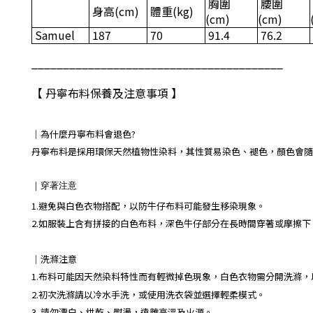
胸圍
腰圍
身高
(
cm)
體重
(kg)
(cm)
(cm)
Samuel
187
70
91.4
76.2
________________________________________
【 丹寧布料保養及注意事項 】
｜
為什麼丹寧布料會退色?
丹寧布料是採用環保天然植物性染料，其性質易染色、褪色，顏色會隨
｜
穿著注意
1.避免與白色衣物搭配，以防牛仔布料可能發生移染現象。
2.如服裝上含有拼接的白色布料，深色牛仔部分在長時間穿著或摩擦
｜
洗滌注意
1.布料可能因天然染料特性而有輕微掉色現象，白色衣物需分開洗滌
2.初次洗滌請以冷水手洗，或使用洗衣袋並選擇輕柔模式。
3. 請勿漂白、烘乾、熨燙，遠離高溫及火源。