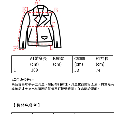
A1
前身長
B
肩寬
C
胸圍
E1
袖長
(cm)
(cm)
(cm)
(cm)
L
109
58
74
#
單位為公分
cm
商品皆為水平手工測量，會因布料彈性、測量起訖點等因素，與實際商
誤差尺寸±3cm為國際驗貨標準可接受範圍，並非屬於瑕疵。
_________________________________________
【 模特兒參考 】