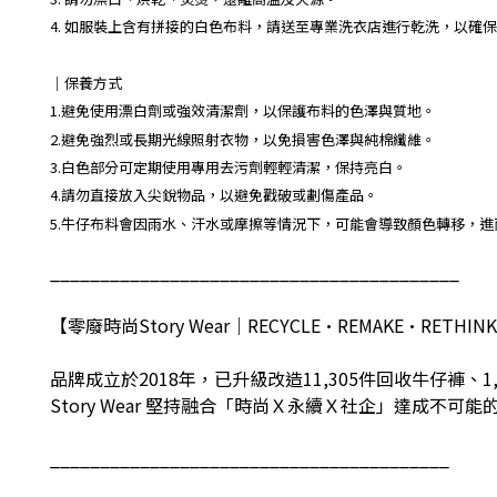
4. 如服裝上含有拼接的白色布料，請送至專業洗衣店進行乾洗，以確
｜保養方式
1.避免使用漂白劑或強效清潔劑，以保護布料的色澤與質地。
2.避免強烈或長期光線照射衣物，以免損害色澤與純棉纖維。
3.白色部分可定期使用專用去污劑輕輕清潔，保持亮白。
4.請勿直接放入尖銳物品，以避免戳破或劃傷產品。
5.牛仔布料會因雨水、汗水或摩擦等情況下，可能會導致顏色轉移，
_________________________________________
【零廢時尚
Story Wear
｜
RECYCLE•REMAKE•RETHINK
品牌成立於
2018
年，已升級改造
11,305
件回收牛仔褲、
1
Story Wear
堅持融合「時尚Ｘ永續Ｘ社企」達成不可能
________________________________________