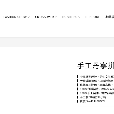
FASHION SHOW
CROSSOVER
BUSINESS
BESPOKE
永續
手工丹寧
▎中性版型設計，男生女生都
▎大膽破壞抽鬚，以服裝語言
▎修飾身形比例，顯瘦高挑，
▎100%台灣製造，原料來自
▎100%手工製作，每件都是
▎手工製作時數 32小時
▎貨號:SW41JL007C5L