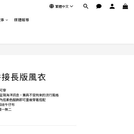
繁體中文
故事
媒體報導
立即購買
拼接長版風衣
可穿
呈現海洋訊息，兼具不受拘束的流行風格
內搭素色服飾即可重複穿著搭配
回收牛仔布
獨一無二