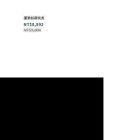
黑狗斜襟夾克
NT$8,892
NT$9,880