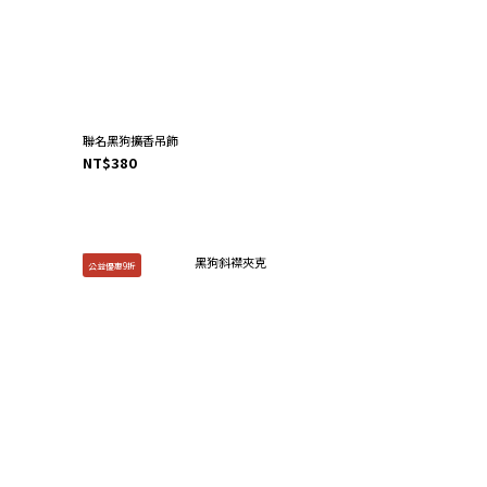
聯名黑狗擴香吊飾
NT$380
公益優惠9折