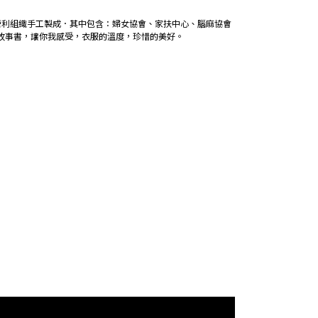
營利組織手工製成．其中包含：婦女協會、家扶中心、腦麻協會
故事書，讓你我感受，衣服的溫度，珍惜的美好。