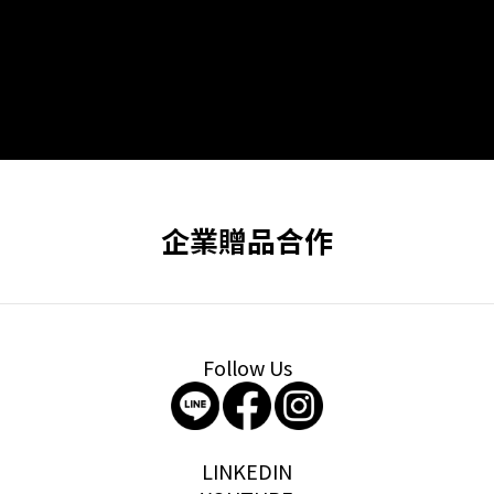
企業贈品合作
Follow Us
storywear
LINKEDIN