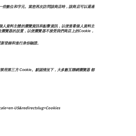
及一些數位和字元。當您再次訪問該商店時，該商店可以通過
存個人資料主體的瀏覽資訊和點擊資訊，以便查看個人資料主
瀏覽器的設置，以便瀏覽器不接受我們商店上的Cookie，
上重新登錄和進行身份驗證。
禁用第三方 Cookie。默認情況下，大多數互聯網瀏覽器 都
ale=en-US&redirectslug=Cookies