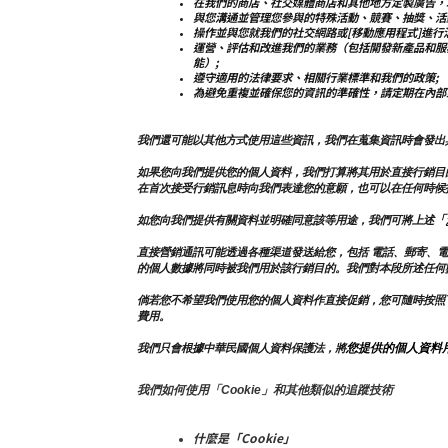
在我們的商店、社交媒體商店和其他地方定製廣告，
與您溝通並管理您參與的特殊活動、競賽、抽獎、活
操作並與您就我們的社交網路或[移動應用程式]進行
運營、評估和改進我們的業務（包括開發新產品和服
能）;
遵守適用的法律要求、相關行業標準和我們的政策;
為避免重複並確保您的資訊的準確性，請定期在內部
我們還可能以其他方式使用這些資訊，我們在蒐集資訊時會發出
如果您向我們提供您的個人資料，我們打算將其用於直接行銷目
在首次接受行銷訊息時向我們表達您的意願，也可以在任何時候
「
如您向我們提供有關資料並明確同意該等用途，我們可將上述
直接營銷通訊可能透過各種渠道發送給您，包括 電話、郵寄、
的個人數據將同時被我們用於該行銷目的。我們對本段所述任何
倘若您不希望我們使用您的個人資料作直接促銷，您可隨時按照
費用。
您提供的個人資料
我們只會根據中華民國個人資料保護法，將
我們如何使用「Cookie」和其他類似的追蹤技術
什麼是「Cookie」