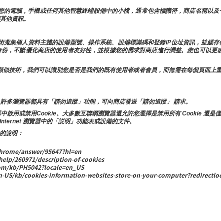
儲在您的電腦，手機或任何其他智慧終端設備中的小檔，通常包含標識符，商店名稱以
和其他資訊。
似技術蒐集個人資料主體的設備型號、操作系統、設備標識碼和登錄IP位址資訊，並緩
的身份，不斷優化商店的使用者友好性，並根據您的需求對商店進行調整。您也可以更改
e和其他類似技術，我們可以識別您是否是我們的既有使用者或者會員，而無需在每個頁面
許多瀏覽器都具有「請勿追蹤」功能，可向商店發送「請勿追蹤」 請求。
或禁用Cookie。大多數互聯網瀏覽器還允許您選擇是禁用所有 Cookie 還是僅
Internet 瀏覽器中的「説明」功能表或設備的文件。
 的說明：
rome/answer/95647?hl=en
help/260971/description-of-cookies
m/kb/PH5042?locale=en_US
S/kb/cookies-information-websites-store-on-your-computer?redirectloc