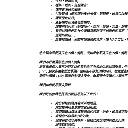
性別，首選語言;
種族，性別，首選語言;
使用者名稱和密碼
付款資訊（例如您的支付卡號、到期日、送貨位址和
購買歷史記錄;
產品偏好和溝通管道偏好;
您提供的內容（例如照片、視頻、評論、文章、調查
當您訪問我們的社交媒體頁面時提供給我們的資訊（
置詳細資訊）;
設備標識碼，例如有關設備的資訊，如 MAC 位址、
您自願向我們提供您的個人資料，但如果您不提供您的個人資料
我們為什麼蒐集您的個人資料
商店蒐集個人資料的特定目的皆是為了向您提供商品或服務，包括但不限
)；(5) 解決各種類型之爭議 ( 包括但不限於消費糾紛、智慧財產
測遵法風險；(10) 調查針對個人安全、財產安全及違約之潛在不法
我們如何使用個人資料
我們可能會將您提供的資訊用於以下目的：
向您發送促銷內容或其他通信;
向您提供所要求的信息和服務;
與您聯繫以跟進或確認您的訂單，約會，退貨或退款
處理您的付款和/或交易;
創建和管理您的帳戶，包括訪問您的購買歷史記錄;
回復您的詢問;