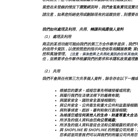
當您在未登錄的情況下瀏覽網頁時，我們會蒐集實現流覽功能
請注意，如果您拒絕使用或刪除現有的追蹤技術，則需要
我們如何處理及利用、共用、轉讓和揭露個人資料
（1） 處理及利用
商店的某些功能可能由我們的第三方合作夥伴提供，我們
的信用卡資訊，以便按照您的指示向您收取相關服務費; 當
控和風險管理。 
 [注意：添加您與之共用此資訊的任何其他
任，並將要求合作夥伴根據我們的要求和本隱私政策處理
（2） 共用
我們不會與任何第三方共享個人資料，除非存在以下一種
根據您的要求，或經您事先明確授權或同意;
與履行我們在法律法規下的義務有關;
與國家安全、國防安全直接相關的;
與公共安全、公共衛生和重大公共利益直接相關
與刑事偵查、起訴、審判和執行直接相關;
為維護您
或任何其他人的生命、財產等重大合法
所涉及的個人資料由您
向公眾揭露
;
所涉及的個人資料是從合法和公開揭露的資訊中
與 SHOPLINE 和 SHOPLINE 的附
您承認並同意我們可以與我們的附屬公司共用您