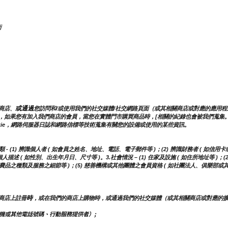
術
或通過
商店、
您訪問和/或使用我們的社交媒體/社交網路頁面（或其相關商店或對應的應用程式，例
，如果您有加入我們商店的會員，當您在實體門市購買商品時，[相關的紀錄也會被我們蒐集。
kie，網路伺服器日誌和網路信標等技術蒐集有關您的設備或使用的某些資訊。
(1) 辨識個人者 ( 如會員之姓名、地址、電話、電子郵件等 )；(2) 辨識財務者 ( 如信用卡
描述 ( 如性別、出生年月日、尺寸等 )。3.社會情況 – (1) 住家及設施 ( 如住所地址等 )；
用消費品之種類及服務之細節等 )；(5) 慈善機構或其他團體之會員資格 ( 如社團法人、俱樂部或
時
商店上註冊
，或在我們的商店上購物時，或通過我們的社交媒體（或其相關商店或對應的
機或其他電話號碼、行動服務提供者）;