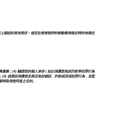
面上描述的其他資訊，或您在使用我們的移動應用程式時的地理位
務；(4) 驗證您的個人身份 ( 如以保護您免於詐欺等犯罪行為 
及更新；(9) 偵測並保護您及商店免於錯誤、詐欺或其他犯罪行為，並監
蒐集當時取得您同意之目的。