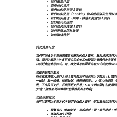
我們蒐集什麼
您提供的資訊
我們如何使用個人資料
我們如何使用「Cookie」和其他類似的追蹤技
我們如何處理、共用、轉讓和揭露個人資料
您的權利和選擇
我們如何保護個人資料
如何更新本隱私政策
如何聯絡我們
我們蒐集什麼
我們可能會從各種來源獲取有關您的個人資料。當您通過我們的
訊。我們的產品在許多百貨公司或者其他類型的實體門市有販售
店或對應的應用程式）時，我們還可能通過自動方式或使用coo
您提供的資訊類別
商店蒐集您個人資料之個人資料類別可能包括以下類別：1. 識別類 - 
一編號、統一證號、稅籍編號、護照號碼等 )。2. 個人特徵類 - 個人
照、工作許可文件、居留證明文件等 )；(4) 生活格調 ( 如使
[注意：請務必列出適用於您業務的所有內容]
您提供的資訊
您可以選擇以多種方式向我們提供個人資料，例如當您在我們的
聯繫資訊（例如姓名、郵政地址、電子郵件地址、手
年齡和出生日期;