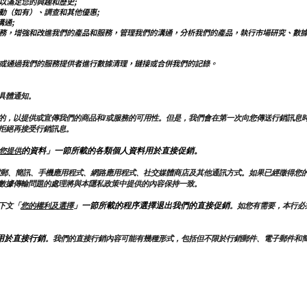
以滿足您的興趣和歷史;
動（如有）、調查和其他優惠;
溝通;
務，增強和改進我們的產品和服務，管理我們的溝通，分析我們的產品，執行市場研究、數
或通過我們的服務提供者進行數據清理，鏈接或合併我們的記錄。
具體通知。
的，以提供或宣傳我們的商品和/或服務的可用性。但是，我們會在第一次向您傳送行銷訊息
拒絕再接受行銷訊息。
的資料」一節所載的各類個人資料用於直接促銷。
您提供
電郵、簡訊、手機應用程式、網路應用程式、社交媒體商店及其他通訊方式。如果已經徵得您
數據傳輸問題的處理將與本隱私政策中提供的內容保持一致。
」一節所載的程序選擇退出我們的直接促銷
下文「
您的權利及選擇
。如您有需要，本行必
用於直接行銷
。我們的直接行銷內容可能有幾種形式，包括但不限於行銷郵件、電子郵件和