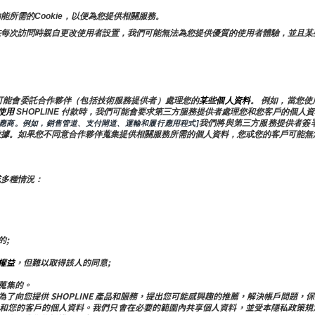
所需的Cookie，以便為您提供相關服務。
在每次訪問時親自更改使用者設置，我們可能無法為您提供優質的使用者體驗，並且某
可能會委託合作夥伴（包括技術服務提供者）處理您的
某些個人資料
。 例如，當您
使用 
SHOPLINE 付款時，我們可能會要求第三方服務提供者處理您和您客戶的個
我們將與第三方服務提供者簽
供應商。例如，銷售管道、支付閘道、運輸和履行應用程式]
數據。如果您不同意合作夥伴蒐集提供相關服務所需的個人資料，您或您的客戶可能無
或多種情況：
的;
權益
，但難以取得該人的同意;
蒐集的。
屬公司共用：為了向您提供 SHOPLINE 產品和服務，提出您可能感興趣的推薦，解決帳
和您的客戶的個人資料。我們只會在必要的範圍內共享個人資料，並受本隱私政策規