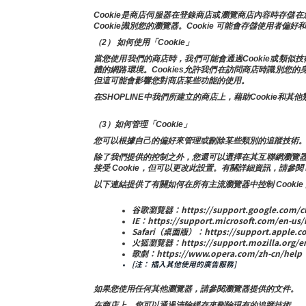
Cookie是商店伺服器在登錄商店或瀏覽商店內容時存
Cookie識別您的瀏覽器。Cookie 可能會存儲使用者偏好
（2） 如何使用「Cookie」
當您使用我們的商店時，我們可能會通過Cookie或類
體的網路環境。Cookies允許我們在訪問商店時識別您
但這可能會影響您對商店某些功能的使用。
在SHOPLINE中我們所建立的商店上，藉助Cooki
（3）如何管理「Cookie」
您可以根據自己的偏好來管理或刪除某些類別的追蹤技術。
除了我們提供的控制之外，您還可以選擇在其互聯網瀏覽器中啟用
接受 Cookie，但可以更改此設置。有關詳細資訊，請參閱 
以下連結提供了有關如何在所有主流瀏覽器中控制 Cookie
谷歌瀏覽器：https://support.google.com/ch
IE：https://support.microsoft.com/en-us/
Safari（桌面版）：https://support.apple.co
火狐瀏覽器：https://support.mozilla.org/en-U
歌劇：https://www.opera.com/zh-cn/help
[注： 插入其他使用的廣告服務]
如果您使用任何其他瀏覽器，請參閱瀏覽器提供的文件。
在商店上，您可以通過清除緩存來刪除現有的追蹤技術。