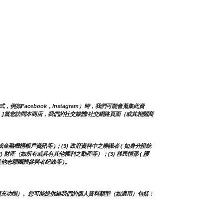
如Facebook，Instagram）時，我們可能會蒐集此資
]
當您訪問本商店，我們的社交媒體/社交網路頁面（或其相關商
或金融機構帳戶資訊等 )；(3) 政府資料中之辨識者 ( 如身分證統
(2) 財產（如所有或具有其他權利之動產等）；(3) 移民情形 ( 護
其他志願團體參與者紀錄等 )。
擴充功能）。您可能提供給我們的個人資料類型（如適用）包括：