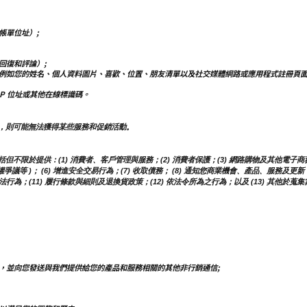
帳單位址）;
回復和評論）;
例如您的姓名、個人資料圖片、喜歡、位置、朋友清單以及社交媒體網路或應用程式註冊頁
IP 位址或其他在線標識碼。
，則可能無法獲得某些服務和促銷活動。
於提供：(1) 消費者、客戶管理與服務；(2) 消費者保護；(3) 網路購物及其他電子商務服
權爭議等 )； (6) 增進安全交易行為；(7) 收取債務； (8) 通知您商業機會、產品、服務
行為；(11) 履行條款與細則及退換貨政策；(12) 依法令所為之行為；以及 (13) 其他於
，並向您發送與我們提供給您的產品和服務相關的其他非行銷通信;