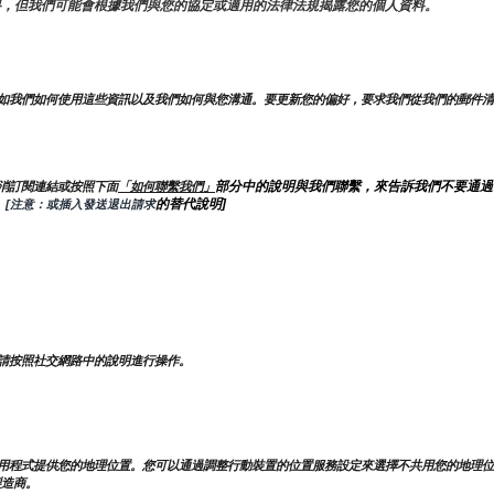
料，但我們可能會根據我們與您的協定或適用的法律法規揭露您的個人資料。
如我們如何使用這些資訊以及我們如何與您溝通。要更新您的偏好，要求我們從我們的郵件清
部分中的說明與我們聯繫，來告訴我們不要通過
消訂閱連結或按照下面
「如何聯繫我們」
的替代說明]
。
 [注意：或插入發送退出請求
請按照社交網路中的說明進行操作。
用程式提供您的地理位置。您可以通過調整行動裝置的位置服務設定來選擇不共用您的地理位
製造商。