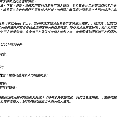
再次尋求您的授權和同意。
法、正當、必要、具體和明確的目的共用個人資料，並且只會共用向您或您的客戶提
，這些第三方合作夥伴也是數據控制者，他們將在徵得您的同意后在自己的帳戶中處
務（包括Apps Store、支付閘道或物流服務提供者的應用程式）。請注意，此
供的任何資訊將直接提供給這些服務的網路運營商。即使您通過商店訪問，您也必須遵
的第三方政策負責。在向第三方提供任何個人資料之前，您應閱讀並理解第三方的隱私
，但以下情況除外：
同意;
的;
權益
，但難以獲得該人的授權同意;
集的;
時進行轉讓。
知您資訊的目的和類型以及受讓人（如果涉及敏感信息，我們也會通知您），並徵得您
並且沒有受讓人，我們將刪除或匿名化您的個人資料。