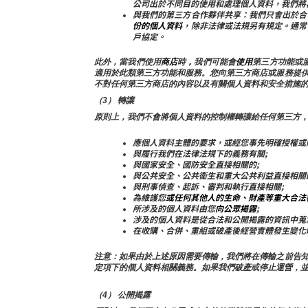
公司出於不同目的使用和處理個人資料，我們將
與我們的第三方合作夥伴共享：我們只會出於合
份的個人資料
，除非法律或法規另有規定。通常
戶協定。
此外，當我們使用
商店
時
，
我們可能會
使用
第三方功能或服
適用於此類第三方功能和服務。您向第三方商店或服務提
不對任何第三方商店的內容以及有關個人資料和安全措施
（3） 轉讓
原則上，我們不會將個人資料的控制權轉讓給任何第三方
應個人資料主體的要求，或經您事先明確授權或
與履行我們在法律法規下的義務有關;
與國家安全、國防安全直接相關的;
與公共安全、公共衛生和重大公共利益直接相關
與刑事偵查、起訴、審判和執行直接相關;
為維護您
或任何其他人的生命、財產等重大合法
所涉及的個人資料由您
向公眾揭露
;
涉及的個人資料是從合法和公開揭露的資訊中蒐
在收購、合併、重組或破產後經營實體發生變化
注意：如果由於上述原因需要傳輸，我們將在傳輸之前告
定項下的個人資料相關義務。如果我們破產或停止運營，
（4） 公開揭露