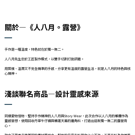
關於—《人八月。露營》
手作是一種溫度，特色就在於獨一無二。
人八月先生忠於工匠製作模式，以雙手切割打拋研磨。
用質樸、溫潤又不完全精準的手感，分享更有溫度的露營生活，就是人八月的特色與核
心精神。
淺談聯名商品—設計靈感來源
同樣愛物惜物、堅持手作精神的人八月與Story Wear，此次合作以人八月的帳棚作為
靈感發想，使用回收丹寧牛仔褲與帳篷天幕的邊角料，打造出這款獨一無二的露營背
心。