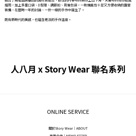
融合了兩者品牌基因的異材質結合，韌性的丹寧布料與你上山下海，天幕布料為你遮風
擋雨，加上多重口袋、D型環、調節扣、背後包袋，一款機能性十足又方便收納的露營
裝備，在歷時一年的討論、一針一線的手作中誕生了。
既有新時代的美感，也蘊含老派的手作溫度。
人八月
x
Story Wear
聯名系列
ONLINE SERVICE
關於Story Wear｜A
BOUT
商業合作｜NEWSLETTER