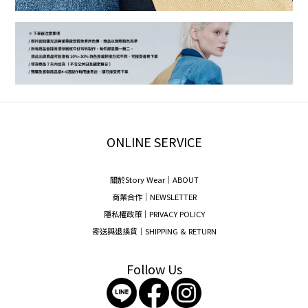
ONLINE SERVICE
關於Story Wear｜A
BOUT
商業合作｜NEWSLETTER
隱私權政策｜PRIVACY POLICY
寄送與退換貨｜SHIPPING & RETURN
Follow Us