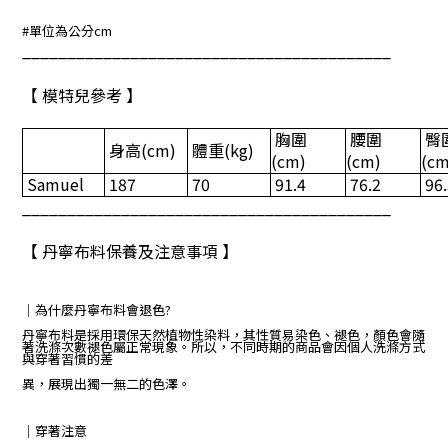
#
單位為公分
cm
_________________________________________
【 模特兒參考 】
胸圍
腰圍
臀
身高
(
cm)
體重
(kg)
(cm)
(cm)
(c
Samuel
187
70
91.4
76.2
96.
_________________________________________
【 丹寧布料保養及注意事項 】
｜為什麼丹寧布料會退色?
丹寧布料是採用環保天然植物性染料，其性質易染色、褪色，顏色會隨
著洗滌次數褪色屬正常現象。所以，不同時期的商品會因個人洗滌方式
與穿著習慣的差
異，展現出獨一無二的色澤。
｜穿著注意