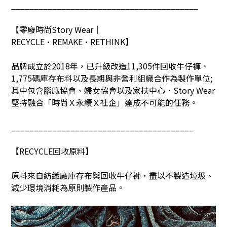
_________________________________________
【零廢時尚
Story Wear
｜
RECYCLE•REMAKE•RETHINK
】
品牌成立於
2018
年，已升級改造
11,305
件回收牛仔褲、
1,775
碼庫存布料以及長期與非營利組織合作為製作單位
;
其中包含腦麻協會、婦女協會以及家扶中心．
Story Wear
堅持融合「時尚Ｘ永續Ｘ社企」達成不可能的任務。
________________________________________
【
RECYCLE
回收原料】
原料來自紡織廠庫存布與回收牛仔褲，盡以不製造垃圾、
減少環境消耗為原則製作產品。