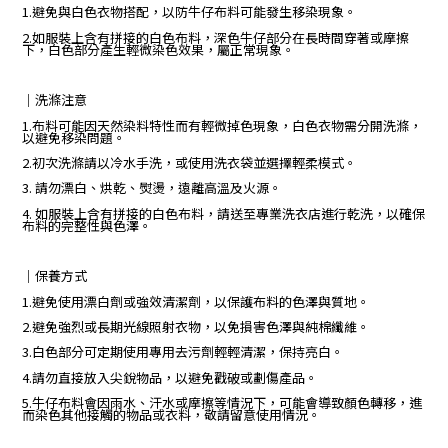
1.避免與白色衣物搭配，以防牛仔布料可能發生移染現象。
2.如服裝上含有拼接的白色布料，深色牛仔部分在長時間穿著或摩擦
下，白色部分產生輕微染色效果，屬正常現象。
｜洗滌注意
1.布料可能因天然染料特性而有輕微掉色現象，白色衣物需分開洗滌，
以避免移染問題。
2.初次洗滌請以冷水手洗，或使用洗衣袋並選擇輕柔模式。
3. 請勿漂白、烘乾、熨燙，遠離高溫及火源。
4. 如服裝上含有拼接的白色布料，請送至專業洗衣店進行乾洗，以確保
布料的完整性與色澤。
｜保養方式
1.避免使用漂白劑或強效清潔劑，以保護布料的色澤與質地。
2.避免強烈或長期光線照射衣物，以免損害色澤與純棉纖維。
3.白色部分可定期使用專用去污劑輕輕清潔，保持亮白。
4.請勿直接放入尖銳物品，以避免戳破或劃傷產品。
5.牛仔布料會因雨水、汗水或摩擦等情況下，可能會導致顏色轉移，進
而染色其他接觸的物品或衣料，敬請留意使用情況。