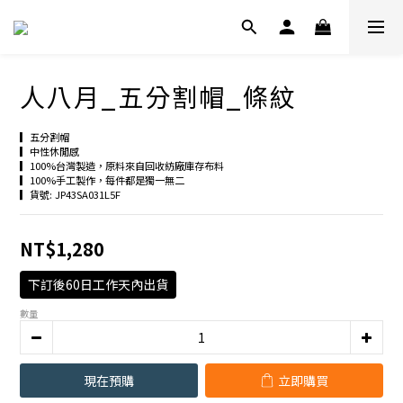
人八月_五分割帽_條紋
▎五分割帽
▎中性休閒感
▎100%台灣製造，原料來自回收紡廠庫存布料
▎100%手工製作，每件都是獨一無二
▎貨號: JP43SA031L5F
NT$1,280
下訂後60日工作天內出貨
數量
現在預購
立即購買