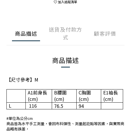
加入追蹤清單
送貨及付款方
商品描述
顧客評價
式
商品描述
【尺寸參考】M
A1
前身長
B腰圍
C
胸圍
E1
袖長
(cm)
(cm)
(cm)
(cm)
L
116
76.5
94
#單位為公分cm
商品皆為水平手工測量，會因布料彈性、測量起訖點等因素，與實際商
品略有誤差，