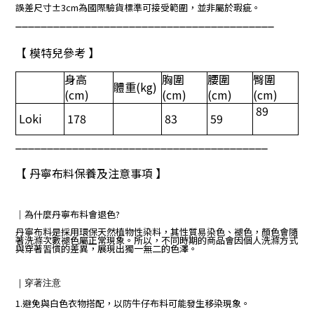
誤差尺寸±3cm為國際驗貨標準可接受範圍，並非屬於瑕疵。
_________________________________________
【 模特兒參考 】
身高
胸圍
腰圍
臀圍
體重
(kg)
(cm)
(cm)
(cm)
(cm)
89
Loki
178
83
59
________________________________________
【 丹寧布料保養及注意事項 】
｜
為什麼丹寧布料會退色?
丹寧布料是採用環保天然植物性染料，其性質易染色、褪色，顏色會隨
著洗滌次數褪色屬正常現象。所以，不同時期的商品會因個人洗滌方式
與穿著習慣的差異，展現出獨一無二的色澤。
｜
穿著注意
1.避免與白色衣物搭配，以防牛仔布料可能發生移染現象。