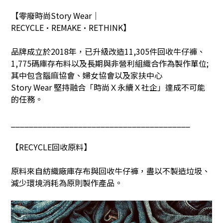
【零廢時尚
Story Wear
｜
RECYCLE•REMAKE•RETHINK
】
品牌成立於
2018
年，已升級改造
11,305
件回收牛仔褲、
1,775
碼庫存布料以及長期與非營利組織合作為製作單位
;
其中包含腦麻協會、婦女協會以及家扶中心
Story Wear
堅持融合「時尚Ｘ永續Ｘ社企」達成不可能
的任務。
________________________________________
【
RECYCLE
回收原料】
原料來自紡織廠庫存布與回收牛仔褲，盡以不製造垃圾、
減少環境消耗為原則製作產品。