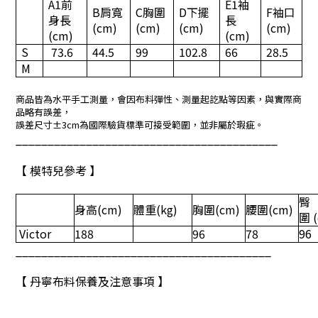
A1
前
E1
袖
B
肩寬
C
胸圍
D
下擺
F
袖口
身長
長
(cm)
(cm)
(cm)
(cm)
(cm)
(cm)
S
73.6
44.5
99
102.8
66
28.5
M
商品皆為水平手工測量，會因布料彈性、測量起訖點等因素，與實際商
品略有誤差，
誤差尺寸±3cm為國際驗貨標準可接受範圍，並非屬於瑕疵。
_________________________________________
【 模特兒參考 】
臀
身高
(cm)
體重
(kg)
胸圍
(cm)
腰圍
(cm)
圍 
Victor
188
96
78
96
________________________________________
【 丹寧布料保養及注意事項 】