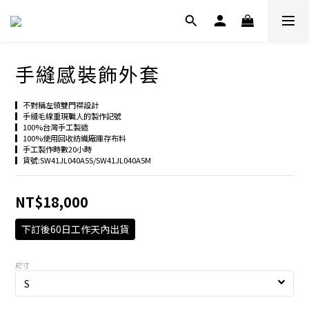
手縫感裝飾外套
▎不對稱左領雙門襟設計
▎手縫毛線重現職人的製作記號
▎100%台灣手工製造
▎100%使用回收紡織廠庫存布料
▎手工製作時數20小時
▎貨號:SW41JL040A5S/SW41JL040A5M
NT$18,000
下訂後60日工作天內出貨
尺寸