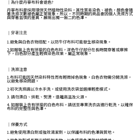
｜
為什麼丹寧布料會退色?
丹寧布料是採用環保天然植物性染料，其性質易染色、褪色，顏色會隨
著洗滌次數褪色屬正常現象。所以，不同時期的商品會因個人洗滌方式
與穿著習慣的差異，展現出獨一無二的色澤。
｜
穿著注意
1.避免與白色衣物搭配，以防牛仔布料可能發生移染現象。
2.如服裝上含有拼接的白色布料，深色牛仔部分在長時間穿著或摩擦
下，白色部分產生輕微染色效果，屬正常現象。
｜
洗滌注意
1.布料可能因天然染料特性而有輕微掉色現象，白色衣物需分開洗滌，
以避免移染問題。
2.初次洗滌請以冷水手洗，或使用洗衣袋並選擇輕柔模式。
3. 請勿漂白、烘乾、熨燙，遠離高溫及火源。
4. 如服裝上含有拼接的白色布料，請送至專業洗衣店進行乾洗，以確保
布料的完整性與色澤。
｜保養方式
1.避免使用漂白劑或強效清潔劑，以保護布料的色澤與質地。