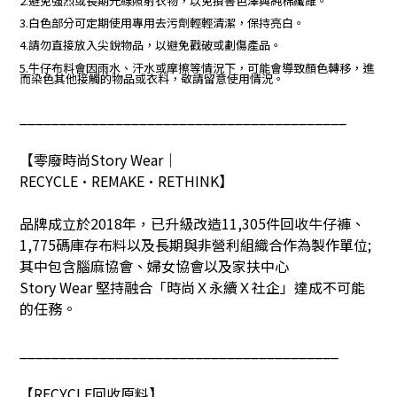
2.避免強烈或長期光線照射衣物，以免損害色澤與純棉纖維。
3.白色部分可定期使用專用去污劑輕輕清潔，保持亮白。
4.請勿直接放入尖銳物品，以避免戳破或劃傷產品。
5.牛仔布料會因雨水、汗水或摩擦等情況下，可能會導致顏色轉移，進
而染色其他接觸的物品或衣料，敬請留意使用情況。
_________________________________________
【零廢時尚
Story Wear
｜
RECYCLE•REMAKE•RETHINK
】
品牌成立於
2018
年，已升級改造
11,305
件回收牛仔褲、
1,775
碼庫存布料以及長期與非營利組織合作為製作單位
;
其中包含腦麻協會、婦女協會以及家扶中心
Story Wear
堅持融合「時尚Ｘ永續Ｘ社企」達成不可能
的任務。
________________________________________
【
RECYCLE
回收原料】