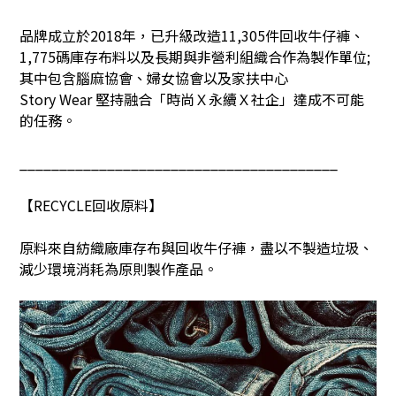
品牌成立於
2018
年，已升級改造
11,305
件回收牛仔褲、
1,775
碼庫存布料以及長期與非營利組織合作為製作單位
;
其中包含腦麻協會、婦女協會以及家扶中心
Story Wear
堅持融合「時尚Ｘ永續Ｘ社企」達成不可能
的任務。
________________________________________
【
RECYCLE
回收原料】
原料來自紡織廠庫存布與回收牛仔褲，盡以不製造垃圾、
減少環境消耗為原則製作產品。