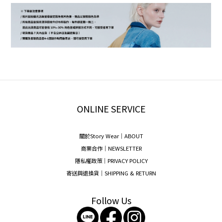
ONLINE SERVICE
關於Story Wear｜A
BOUT
商業合作｜NEWSLETTER
隱私權政策｜PRIVACY POLICY
寄送與退換貨｜SHIPPING & RETURN
Follow Us