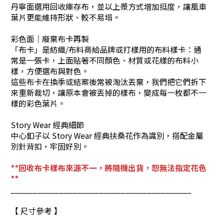
丹寧面選用
回收庫存布
，並以上漿方式增加挺度，讓風車
葉片更能維持形狀、較不易塌。
彩色面｜廢棄布卡再製
「布卡」是紡織/布料商給品牌或打樣用的布料樣卡：通
常是一張卡，上面貼著不同顏色、材質或花樣的布料小
樣，方便選布與對色。
這些布卡在換季或結案後常被淘汰丟棄，我們把它們拆下
來重新裁切，讓原本會被丟掉的樣布，變成每一枚都不一
樣的彩色葉片。
Story Wear 經典細節
中心釦子以 Story Wear 經典扶桑花作為識別，搭配金屬
別針背扣，牢固好別。
**回收布卡樣布來源不一，將隨機出貨，恕無法指定花色
**
_________________________________________
【 尺寸參考 】