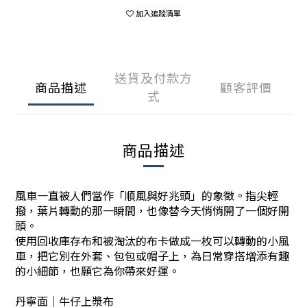
加入追蹤清單
送貨及付款方
商品描述
顧客評價
式
商品描述
風車一直被人們當作「順風與好兆頭」的象徵。指尖輕
撥，葉片轉動的那一瞬間，也像替今天悄悄開了一個好開
頭。
使用回收庫存布和被淘汰的布卡做成一枚可以轉動的小風
車，
把它別在外套、包包或帽子上
，
為日常穿搭增添有趣
的小細節
，也願它為你帶來好運。
丹寧面｜牛仔上漿布