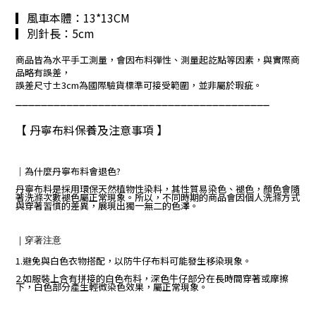
▎風車本體：13*13CM
▎別針長：5cm
商品皆為水平手工測量，會因布料彈性、測量起訖點等因素，與實際商
品略有誤差，
誤差尺寸±3cm為國際驗貨標準可接受範圍，並非屬於瑕疵。
________________________________________
【 丹寧布料保養及注意事項 】
｜
為什麼丹寧布料會退色?
丹寧布料是採用環保天然植物性染料，其性質易染色、褪色，顏色會隨
著洗滌次數褪色屬正常現象。所以，不同時期的商品會因個人洗滌方式
與穿著習慣的差異，展現出獨一無二的色澤。
｜
穿著注意
1.避免與白色衣物搭配，以防牛仔布料可能發生移染現象。
2.如服裝上含有拼接的白色布料，深色牛仔部分在長時間穿著或摩擦
下，白色部分產生輕微染色效果，屬正常現象。