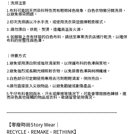
｜
洗滌注意
1.布料可能因天然染料特性而有輕微掉色現象，白色衣物需分開洗滌，
以避免移染問題。
2.初次洗滌請以冷水手洗，或使用洗衣袋並選擇輕柔模式。
3. 請勿漂白、烘乾、熨燙，遠離高溫及火源。
4. 如服裝上含有拼接的白色布料，請送至專業洗衣店進行乾洗，以確保
布料的完整性與色澤。
｜保養方式
1.避免使用漂白劑或強效清潔劑，以保護布料的色澤與質地。
2.避免強烈或長期光線照射衣物，以免損害色澤與純棉纖維。
3.白色部分可定期使用專用去污劑輕輕清潔，保持亮白。
4.請勿直接放入尖銳物品，以避免戳破或劃傷產品。
5.牛仔布料會因雨水、汗水或摩擦等情況下，可能會導致顏色轉移，進
而染色其他接觸的物品或衣料，敬請留意使用情況。
_________________________________________
【零廢時尚
Story Wear
｜
RECYCLE•REMAKE•RETHINK
】