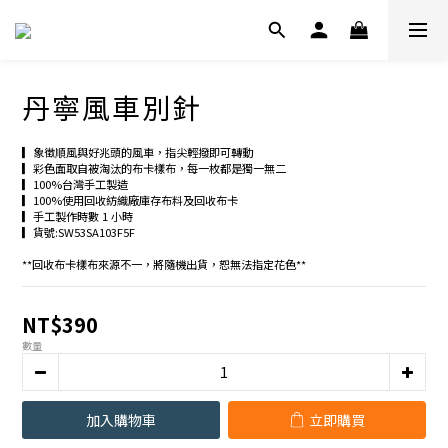
丹寧風車別針
▎象徵順風與好兆頭的風車，指尖輕撥即可轉動
▎彩色面取自被淘汰的布卡樣布，每一枚都是獨一無二
▎100%台灣手工製造
▎100%使用回收紡織廠庫存布料及回收布卡
▎手工製作時數 1 小時
▎貨號:SW53SA103F5F
**回收布卡樣布來源不一，將隨機出貨，恕無法指定花色**
NT$390
數量
加入購物車
立即購買