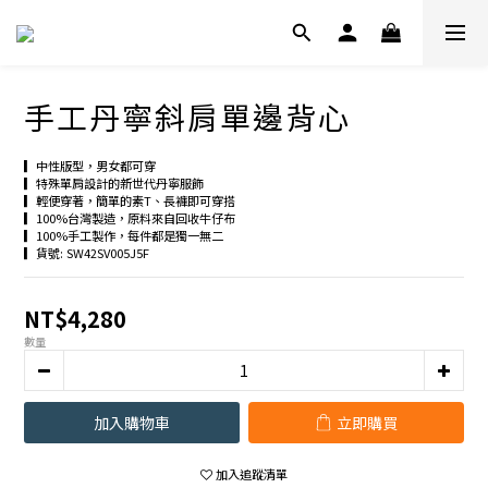
手工丹寧斜肩單邊背心
▎中性版型，男女都可穿
▎特殊單肩設計的新世代丹寧服飾
▎輕便穿著，簡單的素T、長褲即可穿搭
▎100%台灣製造，原料來自回收牛仔布
▎100%手工製作，每件都是獨一無二
▎貨號: SW42SV005J5F
NT$4,280
數量
加入購物車
立即購買
加入追蹤清單