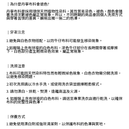
｜
為什麼丹寧布料會退色?
丹寧布料是採用環保天然植物性染料，其性質易染色、褪色，顏色會隨
著洗滌次數褪色屬正常現象。所以，不同時期的商品會因個人洗滌方式
與穿著習慣的差異，展現出獨一無二的色澤。
｜
穿著注意
1.避免與白色衣物搭配，以防牛仔布料可能發生移染現象。
2.如服裝上含有拼接的白色布料，深色牛仔部分在長時間穿著或摩擦
下，白色部分產生輕微染色效果，屬正常現象。
｜
洗滌注意
1.布料可能因天然染料特性而有輕微掉色現象，白色衣物需分開洗滌，
以避免移染問題。
2.初次洗滌請以冷水手洗，或使用洗衣袋並選擇輕柔模式。
3. 請勿漂白、烘乾、熨燙，遠離高溫及火源。
4. 如服裝上含有拼接的白色布料，請送至專業洗衣店進行乾洗，以確保
布料的完整性與色澤。
｜保養方式
1.避免使用漂白劑或強效清潔劑，以保護布料的色澤與質地。