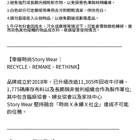
2.避免強烈或長期光線照射衣物，以免損害色澤與純棉纖維。
3.白色部分可定期使用專用去污劑輕輕清潔，保持亮白。
4.請勿直接放入尖銳物品，以避免戳破或劃傷產品。
5.牛仔布料會因雨水、汗水或摩擦等情況下，可能會導致顏色轉移，進
而染色其他接觸的物品或衣料，敬請留意使用情況。
_________________________________________
【零廢時尚
Story Wear
｜
RECYCLE•REMAKE•RETHINK
】
品牌成立於
2018
年，已升級改造
11,305
件回收牛仔褲、
1,775
碼庫存布料以及長期與非營利組織合作為製作單位
;
其中包含腦麻協會、婦女協會以及家扶中心
Story Wear
堅持融合「時尚Ｘ永續Ｘ社企」達成不可能
的任務。
________________________________________