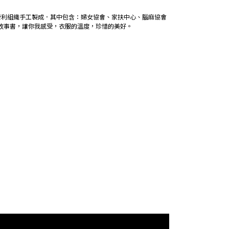
營利組織手工製成．其中包含：婦女協會、家扶中心、腦麻協會
故事書，讓你我感受，衣服的溫度，珍惜的美好。