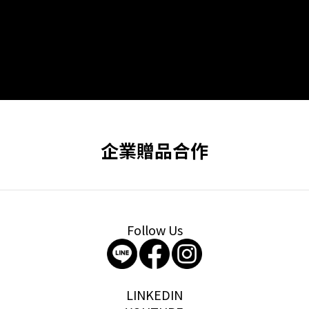
企業贈品合作
Follow Us
storywear
LINKEDIN