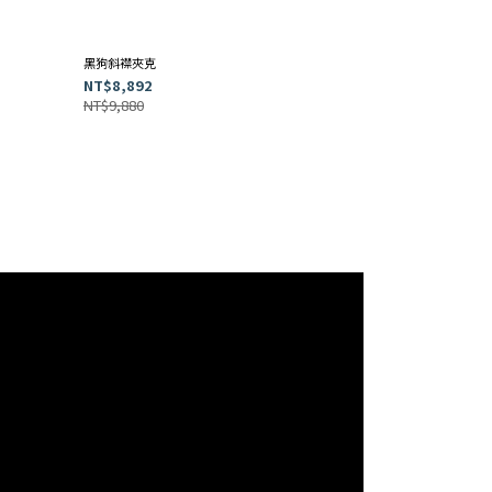
黑狗斜襟夾克
NT$8,892
NT$9,880