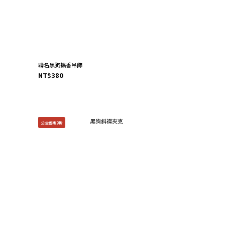
聯名黑狗擴香吊飾
NT$380
公益優惠9折