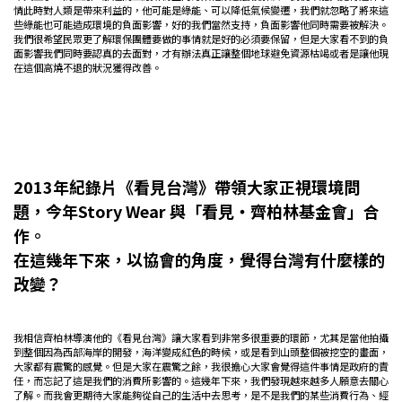
情此時對人類是帶來利益的，他可能是綠能、可以降低氣候變遷，我們就忽略了將來這
些綠能也可能造成環境的負面影響，好的我們當然支持，負面影響他同時需要被解決。
我們很希望民眾更了解環保團體要做的事情就是好的必須要保留，但是大家看不到的負
面影響我們同時要認真的去面對，才有辦法真正讓整個地球避免資源枯竭或者是讓他現
在這個高燒不退的狀況獲得改善。
2013年紀錄片《看見台灣》帶領大家正視環境問
題，今年Story Wear 與「看見・齊柏林基金會」合
作。
在這幾年下來，以協會的角度，覺得台灣有什麼樣的
改變？
我相信齊柏林導演他的《看見台灣》讓大家看到非常多很重要的環節，尤其是當他拍攝
到整個因為西部海岸的開發，海洋變成紅色的時候，或是看到山頭整個被挖空的畫面，
大家都有震驚的感覺。但是大家在震驚之餘，我很擔心大家會覺得這件事情是政府的責
任，而忘記了這是我們的消費所影響的。這幾年下來，我們發現越來越多人願意去關心
了解。而我會更期待大家能夠從自己的生活中去思考，是不是我們的某些消費行為、經