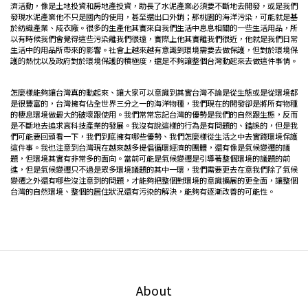
濟活動，像是土地投資和房地產投資，助長了水泥產業必須要不斷地去開發，或是我們
發現水泥產業他不只是國內的使用，甚至還出口外銷；那桃園的海洋污染，可能就是基
於紡織產業、成衣廠。很多的生產他其實來自我們生活中息息相關的一些生活用品，所
以有時候我們會覺得這些污染離我們很遠，實際上他其實離我們很近，他就是我們日常
生活中的用品所帶來的影響。社會上越來越有意識到環境需要去做保護，但對於環境保
護的熱忱以及政府對於環境保護的積極度，還是不夠讓整個台灣動起來去做這件事情。
怎麼樣能夠讓台灣真的動起來、讓大家可以意識到其實台灣不論是從生態或是從環境都
是很豐富的，台灣擁有佔全世界三分之一的海洋物種，我們現在的開發卻是將所有物種
的棲息環境做最大的破壞跟使用。我們常常忘記台灣的優勢是我們的自然跟生態，反而
是不斷地去追求高科技產業的發展。我沒有說這樣的行為是有問題的、錯誤的，但是我
們可能要回頭看一下，我們到底擁有哪些優勢、我們怎麼樣從生活之中去實踐環境保護
這件事。我也注意到台灣現在越來越多提倡循環經濟的團體，還有像是氣候變遷的議
題，但環境其實有非常多的面向。當前可能是氣候變遷是引導著整個環境的議題的前
進，但是氣候變遷只不過是眾多環境議題的其中一環，我們需要更去在意我們除了氣候
變遷之外還有哪些沒注意到的問題，才能夠把整個對環境的意識擴展的更全面，讓整個
台灣的自然環境、整個的居住狀況還有污染的解決，能夠有逐漸改善的可能性。
About