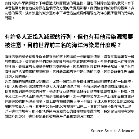
有確切的科學數據說水下噪音造成鯨豚擱淺的可能性，但也不排除有這樣的狀況。水下
噪音甚至有機會造成鯨豚在整個行為方面的改變跟影響。我們協會對於鯨豚的觀察，非
友善的漁筏、淡水流量的減少還有水下噪音這些威脅都是現在海洋方面所遇到的污染的
問題。
有許多人正投入減塑的行列，但也有其他污染源需要
被注意，目前世界前三名的海洋污染是什麼呢？
海洋污染的部分有很多負擔是來自於河上游造成一些廢棄物漂流，還有在海岸邊有一般
的塑膠垃圾。這個部分我們沒辦法明確的去說到底是哪些種類，但我們能指出在整個自
然裡面，最頭痛的大概就是塑膠污染的部分。因為塑膠他沒有辦法被分解掉，第二他在
海裡面包括微塑膠的塑膠微粒，它可能造成的不但是生態的污染，甚至會藉著生態循環
回到人類的體內。
近年海廢的議題相當受到關注，尤其中研院生物多樣性研究員鄭明修老師的一個團隊，
利用大數據分析這25年來全球七大洋區的海漂垃圾，他發現透過海流還有風阻效應，
都會影響到這些垃圾的分布。他逐漸從亞熱帶地區轉移到熱帶地區還有北極、極區，其
中又以太平洋地區的海洋垃圾是堆積最多的。太平洋的垃圾在太平洋上佔地面積其實已
經高達50倍的台灣那麼多，並且還在持續的擴大中。他估計全球大概有500萬到1200萬
噸的垃圾丟入大海，其中有50%可能又會被浪打回岸上，其他垃圾便不斷在海洋上漂
浮。這些垃圾有可能不斷地透過海浪和岩石的碰撞就變成微垃圾，特別是我剛剛有說明
微塑料的部分，這些都是最近被視為海洋最主要的污染物之一。
Source: Science Advances