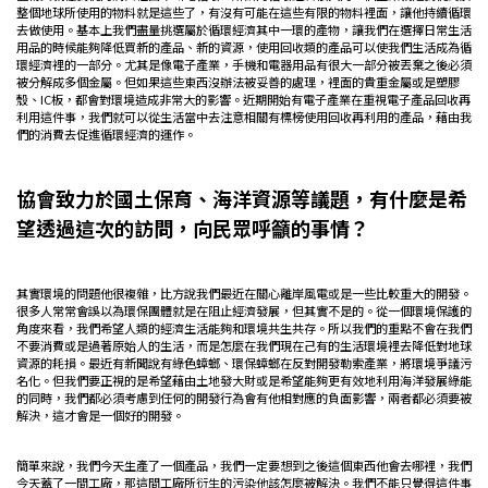
整個地球所使用的物料就是這些了，有沒有可能在這些有限的物料裡面，讓他持續循環
去做使用。基本上我們盡量挑選屬於循環經濟其中一環的產物，讓我們在選擇日常生活
用品的時候能夠降低買新的產品、新的資源，使用回收類的產品可以使我們生活成為循
環經濟裡的一部分。尤其是像電子產業，手機和電器用品有很大一部分被丟棄之後必須
被分解成多個金屬。但如果這些東西沒辦法被妥善的處理，裡面的貴重金屬或是塑膠
殼、IC板，都會對環境造成非常大的影響。近期開始有電子產業在重視電子產品回收再
利用這件事，我們就可以從生活當中去注意相關有標榜使用回收再利用的產品，藉由我
們的消費去促進循環經濟的運作。
協會致力於國土保育、海洋資源等議題，有什麼是希
望透過這次的訪問，向民眾呼籲的事情？
其實環境的問題他很複雜，比方說我們最近在關心離岸風電或是一些比較重大的開發。
很多人常常會誤以為環保團體就是在阻止經濟發展，但其實不是的。從一個環境保護的
角度來看，我們希望人類的經濟生活能夠和環境共生共存。所以我們的重點不會在我們
不要消費或是過著原始人的生活，而是怎麼在我們現在己有的生活環境裡去降低對地球
資源的耗損。最近有新聞說有綠色蟑螂、環保蟑螂在反對開發勒索產業，將環境爭議污
名化。但我們要正視的是希望藉由土地發大財或是希望能夠更有效地利用海洋發展綠能
的同時，我們都必須考慮到任何的開發行為會有他相對應的負面影響，兩者都必須要被
解決，這才會是一個好的開發。
簡單來說，我們今天生產了一個產品，我們一定要想到之後這個東西他會去哪裡，我們
今天蓋了一間工廠，那這間工廠所衍生的污染他該怎麼被解決。我們不能只覺得這件事