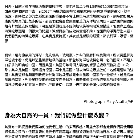
另外，目前沉積在海底深處的塑膠垃圾，我們所知至少有1.5億噸的沉積的塑膠垃圾。
如果照這個速度下去，到2025年海底的塑膠垃圾總量就會超過魚類重量的總和。簡單
來說，到時候全部的魚種加起來的重量都不會比這些海漂垃圾還來得多，到時候如果海
底的垃圾真的比魚多的話，那我們就會面臨到更嚴重的海洋垃圾問題。當然國際間也開
始有針對這去採取措施，可能是淨灘或是不提供垃圾袋等相關減塑措施。但實際上這些
海漂垃圾還是一個很大的問題，減塑目前的成效其實還不夠。從國際的淨灘行動來看，
我們看到的海漂垃圾第一名其實是寶特瓶，其次就是塑膠的瓶蓋，然後菸蒂、吸管、塑
膠
提袋，還有漁業用的浮球、免洗餐具、玻璃瓶、外帶的塑膠杯料及漁網，所以從整個海
洋垃圾來看，仍是以這些塑膠垃圾為基礎。那全球海洋垃圾排名第一名的國家，不是人
口最多的印度或中國，而是美國。美國每年每個人製造的塑膠垃圾廢棄物高達105公
斤；其次是英國、南韓還有德國；再來是泰國，所以海洋垃圾排放前三名都是經濟的強
國，其實這都會顛覆到我們對於海洋垃圾應該是來自發展中國家的一些想法。越是高度
發展的國家，對於塑膠使用的頻率反而是越高。很難想像這些我們認為的經濟強國才是
海洋垃圾最大的來源。我們也呼籲要從生活當中盡可能地去減少垃圾的製造量。
Photograph: Mary Altaffer/AP
身為大自然的一員，我們能做些什麼改變？
其實有一點便是我們要如何從我們生活中的東西做起，可能大家都會覺得我們要使用環
保餐具之類的，但最重要的是我們不要再增加開發資源消耗的製造行為，最好可以讓這
些物質就在我們的消費裡面不斷地循環。所謂的循環經濟很大的一個重點就是我們對於