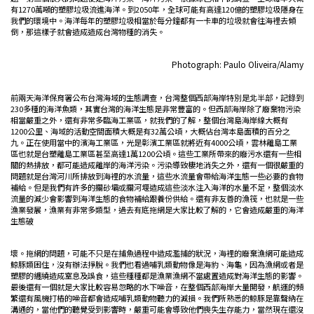
有1270萬噸的塑膠垃圾流進海洋。到2050年，全球可能有高達120億的塑膠垃圾隱身在
我們的環境中。海洋每年的塑膠垃圾相當於每分鐘都有一卡車的垃圾就會往海裡去傾
倒，那這樣子就會造成造成台灣物種的消失。
Photograph: Paulo Oliveira/Alamy
前兩天海洋保育署公布台灣海域的生態調查，台灣整個西部海岸特別是北半部，記錄到
230多種的海洋魚類，其實台灣的海洋生態是非常豐富的。但西部海岸除了廢棄物污染
相當嚴重之外，還有非常多臨海工業區，就我們的了解，整個台灣島海岸線大概有
1200公里、海域的活動空間面積大概是有32萬公頃，大概佔台灣本島面積的百分之
九。正在使用當中的濱海工業區，光是彰濱工業區就將近有4000公頃，雲林離島工業
區也就是台塑離島工業區甚至高達1萬1200公頃。這些工業所帶來的廢污水還有一些相
關的熱排放，都可能造成離岸的海洋污染。污染導致棲地消失之外，還有一個很嚴重的
問題就是台灣河川所排放到海裡的水流量，這些水流量會帶給海洋生態一些必要的食物
補給。但是我們有許多的攔砂壩或攔河堰造成這些淡水注入海洋的水量不足，整個淡水
流量的減少會影響到海洋生態的食物補給跟養份供給。還有非友善的漁筏，也就是一些
漁業發展，漁業有非常多類型，過去有底拖網是大家比較了解的，它會造成嚴重的海洋
生態破
壞。拖網的問題，可能不只是在捕魚過程中造成濫捕的狀況，海裡的廢棄漁網可能造成
鯨豚類困住，沒有辦法掙脫。我們也看過哺乳類動物像是海豹、海龜，因為漁網或者是
塑膠的纏繞造成窒息及誤食，這些種種都是漁業漁網不當處置造成對海洋生態的影響。
最後還有一個就是大家比較容易忽略的水下噪音，在整個西部海岸大量開發，航運的頻
繁還有風機打樁的噪音都會造成哺乳類動物聽力的減損。我們所熟悉的鯨豚是靠聲納在
溝通的，當他們的聽覺受到影響時，嚴重可能會導致他們喪失生存能力，當然現在還沒