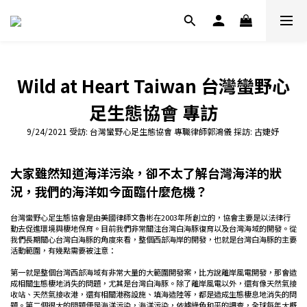
Wild at Heart Taiwan 台灣蠻野心
足生態協會 專訪
9/24/2021 受訪: 台灣蠻野心足生態協會 專職律師郭鴻儀 採訪: 古婕妤
大家雖然知道海洋污染，卻不太了解台灣海洋的狀
況，我們的海洋如今面臨什麼危機？
台灣蠻野心足生態協會是由美國律師文魯彬在2003年所創立的，協會主要是以法律行
動去促進環境與棲地保育。目前我們非常關注台灣白海豚復育以及台灣海域的開發。從
我們長期關心台灣白海豚的角度來看，整個西部海岸的開發，也就是台灣白海豚的主要
活動範圍，有幾點需要被注意：
第一就是整個台灣西部海域有非常大量的大範圍開發案，比方說離岸風電開發，那會造
成相關生態棲地消失的問題，尤其是台灣白海豚。除了離岸風電以外，還有像天然氣接
收站、天然氣接收港，還有相關港務設施、填海造陸等，都是造成生態棲息地消失的問
題。第二個很大的問題便是海洋污染，海洋污染，依據綠色和平的調查，全球每年大概