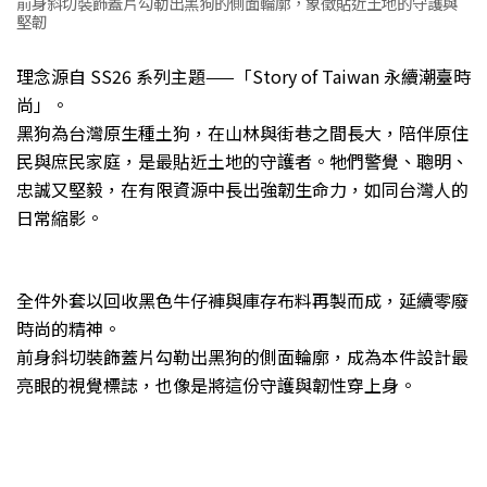
前身斜切裝飾蓋片勾勒出黑狗的側面輪廓，象徵貼近土地的守護與
堅韌
理念源自 SS26 系列主題——「Story of Taiwan 永續潮臺時
尚」。
黑狗為台灣原生種土狗，在山林與街巷之間長大，陪伴原住
民與庶民家庭，是最貼近土地的守護者。牠們警覺、聰明、
忠誠又堅毅，在有限資源中長出強韌生命力，如同台灣人的
日常縮影。
全件外套以回收黑色牛仔褲與庫存布料再製而成，延續零廢
時尚的精神。
前身斜切裝飾蓋片勾勒出黑狗的側面輪廓，成為本件設計最
亮眼的視覺標誌，也像是將這份守護與韌性穿上身。