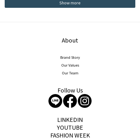
Show more
About
Brand Story
Our Values
Our Team
Follow Us
storywear
LINKEDIN
YOUTUBE
FASHION WEEK