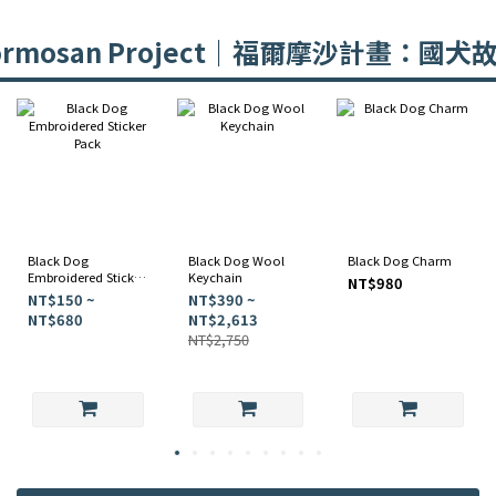
ormosan Project｜福爾摩沙計畫：國犬
Black Dog
Black Dog Wool
Black Dog Charm
Embroidered Sticker
Keychain
NT$980
Pack
NT$150 ~
NT$390 ~
NT$680
NT$2,613
NT$2,750