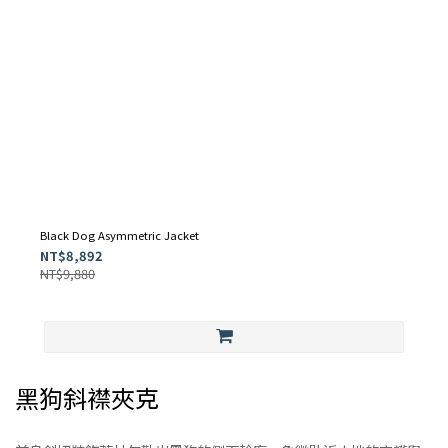
Black Dog Asymmetric Jacket
NT$8,892
NT$9,880
黑狗斜襟夾克