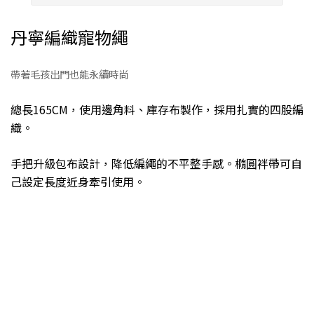
丹寧編織寵物繩
帶著毛孩出門也能永續時尚
總長165CM，使用邊角料、庫存布製作，採用扎實的四股編
織。
手把升級包布設計，降低編繩的不平整手感。橢圓袢帶可自
己設定長度近身牽引使用。