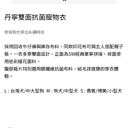
丹寧雙面抗菌寵物衣
使狗狗也穿出永續時尚
採用回收牛仔褲與庫存布料，同款印花布可與主人搭配親子
裝。一衣多穿雙面設計，正面為SW經典單寧拼接，背面使
用迷彩緹花面料。
腹部裁片特別選用銀纖維抗菌布料，給毛孩健康的穿衣體
驗。
L : 台灣犬/中大型狗 M : 柴犬/中型犬 S : 貴賓/博美/小型犬