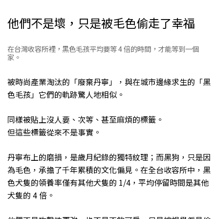
他們不是壞，只是被毛色偷走了幸福
在台灣收容所裡，黑色毛孩平均要等 4 倍的時間，才能等到一個
家。
被時尚產業淘汰的「廢棄丹寧」，與在城市邊緣求生的「黑
色毛孩」它們的軌跡驚人地相似。
同樣被貼上沒人要、次等、甚至麻煩的標籤。
但這些標籤從來不是事實。
丹寧布上的磨損，是歲月紀錄的獨特紋理；而黑狗，只是因
為毛色，承擔了千年累積的文化偏見。在全台收容所中，黑
色犬隻的領養率僅有其他犬隻的 1/4，平均停留時間是其他
犬隻的 4 倍。