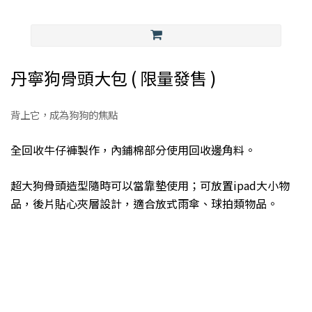
丹寧狗骨頭大包 ( 限量發售 )
背上它，成為狗狗的焦點
全回收牛仔褲製作，內鋪棉部分使用回收邊角料。
超大狗骨頭造型隨時可以當靠墊使用；可放置ipad大小物
品，後片貼心夾層設計，適合放式雨傘、球拍類物品。