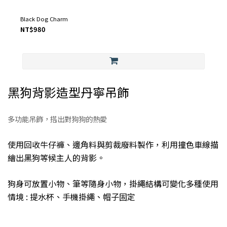
Black Dog Charm
NT$980
黑狗背影造型丹寧吊飾
多功能吊飾，搭出對狗狗的熱愛
使用回收牛仔褲、邊角料與剪裁廢料製作，利用撞色車線描
繪出黑狗等候主人的背影。
狗身可放置小物、筆等隨身小物，掛繩結構可變化多種使用
情境 : 提水杯、手機掛繩、帽子固定