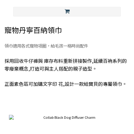
寵物丹寧百納領巾
領巾適用各式寵物項圈，給毛孩一格時尚配件
採用回收牛仔褲與 庫存布料重新拼接製作,延續百衲系列的
零廢棄概念,打造可與主人搭配的親子造型。
正面素色區可加購文字印 花,設計一款給寶貝的專屬領巾。