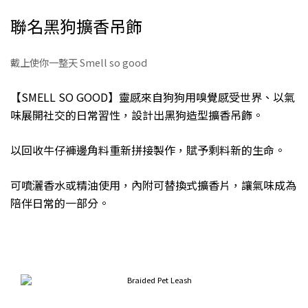
聯名黑狗擴香吊飾
戴上使你一整天 Smell so good
【SMELL SO GOOD】靈感來自狗狗用嗅覺感受世界、以氣
味展開社交的日常習性，設計出黑狗造型擴香吊飾。
以回收牛仔褲邊角料重新拼接製作，賦予剩料新的生命。
可噴灑香水或精油使用，內附可替換式擴香片，讓氣味成為
陪伴日常的一部分。