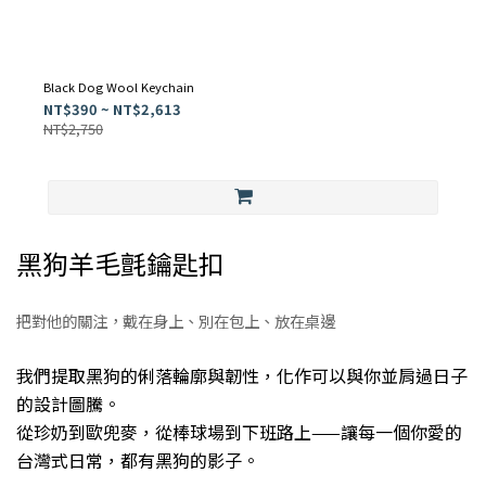
Black Dog Wool Keychain
NT$390 ~ NT$2,613
NT$2,750
黑狗羊毛氈鑰匙扣
把對他的關注，戴在身上、別在包上、放在桌邊
我們提取黑狗的俐落輪廓與韌性，化作可以與你並肩過日子
的設計圖騰。
從珍奶到歐兜麥，從棒球場到下班路上——讓每一個你愛的
台灣式日常，都有黑狗的影子。