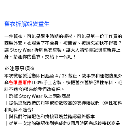
舊衣拆解蛻變重生
一件舊衣，可能是學生時期的襯衫，可能是第一份工作買的
西裝外套。衣服舊了不合身，被閒置、被遺忘
卻捨不得丟？
讓 Story Wear 拆解舊衣重製，讓大人將珍貴記憶重新穿上
身。拾起你的舊衣，交給下一代吧！
※注意事項※
本次微客製活動即日起至 4 / 23 截止，故事衣和連帽防風外
套
各限量兩件
100%手工客製，快把舊衣舊褲(彈性布料、毛
料不適合)帶來給我們改造吧。
｜選擇 Story Wear 以上兩款商品
｜提供您想改造的丹寧或磅數較高的衣褲給我們（彈性布料
和毛料不適合）
｜與我們討論配色和拼接區塊並確認最終版本
｜從第一次諮詢確認後到完成約2個月時間完成後寄送商品