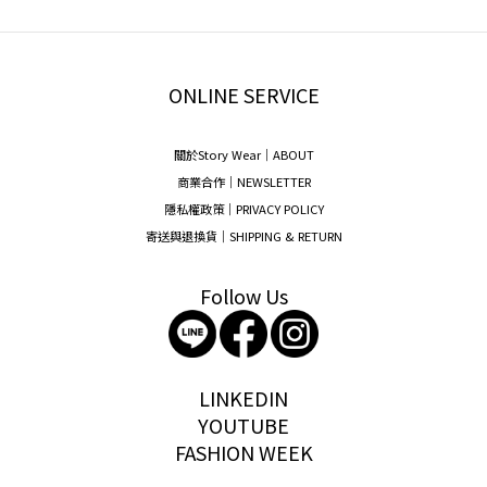
ONLINE SERVICE
關於Story Wear｜A
BOUT
商業合作｜NEWSLETTER
隱私權政策｜PRIVACY POLICY
寄送與退換貨｜SHIPPING & RETURN
Follow Us
storywear
LINKEDIN
YOUTUBE
FASHION WEEK