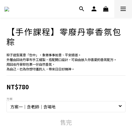
【手作課程】零廢丹寧香氛包
粽
粽子造型寓意「包中」，象徵事事如意、平安順遂。
外層由回收丹寧布手工縫製，搭配開口設計，可自由放入你喜愛的香氛配方。
用回收丹寧粽包裹一份自然香氣，
為自己，也為你想守護的人，帶來日日好精神。
NT$780
方案
售完