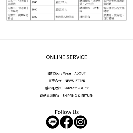
ONLINE SERVICE
關於Story Wear｜A
BOUT
商業合作｜NEWSLETTER
隱私權政策｜PRIVACY POLICY
寄送與退換貨｜SHIPPING & RETURN
Follow Us
storywear