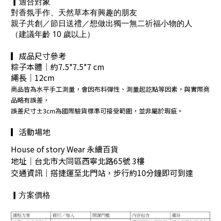
▎適合對象
對香氛手作、天然草本有興趣的朋友
親子共創／節日送禮／想做出獨一無二祈福小物的人
（建議年齡 10 歲以上）
▎成品尺寸參考
粽子本體｜約7.5*7.5*7 cm
繩長｜12cm
商品皆為水平手工測量，會因布料彈性、測量起訖點等因素，與實際商
品略有誤差，
誤差尺寸±3cm為國際驗貨標準可接受範圍，並非屬於瑕疵。
▎活動場地
House of story Wear 永續百貨
地址｜台北市大同區西寧北路65號 3樓
交通資訊｜搭捷運至北門站，步行約10分鐘即可到達
▎方案價格