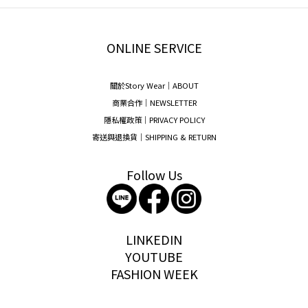
ONLINE SERVICE
關於Story Wear｜A
BOUT
商業合作｜NEWSLETTER
隱私權政策｜PRIVACY POLICY
寄送與退換貨｜SHIPPING & RETURN
Follow Us
storywear
LINKEDIN
YOUTUBE
FASHION WEEK