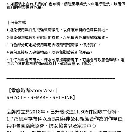
4. 如服裝上含有拼接的白色布料，請送至專業洗衣店進行乾洗，以確保
布料的完整性與色澤。
｜保養方式
1.避免使用漂白劑或強效清潔劑，以保護布料的色澤與質地。
2.避免強烈或長期光線照射衣物，以免損害色澤與純棉纖維。
3.白色部分可定期使用專用去污劑輕輕清潔，保持亮白。
4.請勿直接放入尖銳物品，以避免戳破或劃傷產品。
5.牛仔布料會因雨水、汗水或摩擦等情況下，可能會導致顏色轉移，進
而染色其他接觸的物品或衣料，敬請留意使用情況。
_________________________________________
【零廢時尚
Story Wear
｜
RECYCLE•REMAKE•RETHINK
】
品牌成立於
2018
年，已升級改造
11,305
件回收牛仔褲、
1,775
碼庫存布料以及長期與非營利組織合作為製作單位
;
其中包含腦麻協會、婦女協會以及家扶中心