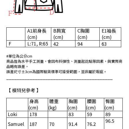
A1
前身長
B
肩寬
C
胸圍
E1
袖長
(cm)
(cm)
(cm)
(cm)
F
L:71, R:65
42
94
63
#單位為公分cm
商品皆為水平手工測量，會因布料彈性、測量起訖點等因素，與實際商
品略有誤差，
誤差尺寸±3cm為國際驗貨標準可接受範圍，並非屬於瑕疵。
_________________________________________
【 模特兒參考 】
身高
體重
胸圍
腰圍
臀圍
(cm)
(kg)
(cm)
(cm)
(cm)
Loki
178
83
59
89
96.5
Samuel
187
70
91.4
76.2