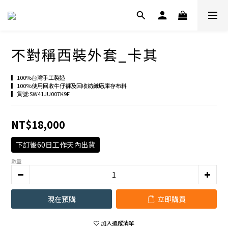
不對稱西裝外套_卡其
▎100%台灣手工製造
▎100%使用回收牛仔褲及回收紡織廠庫存布料
▎貨號:SW41JU007K9F
NT$18,000
下訂後60日工作天內出貨
數量
現在預購
立即購買
加入追蹤清單