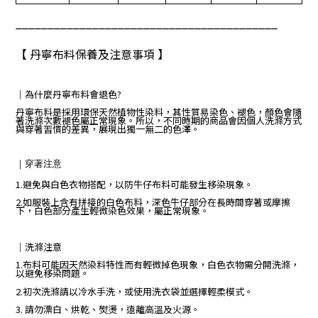
_________________________________________
【 丹寧布料保養及注意事項 】
｜
為什麼丹寧布料會退色?
丹寧布料是採用環保天然植物性染料，其性質易染色、褪色，顏色會隨
著洗滌次數褪色屬正常現象。所以，不同時期的商品會因個人洗滌方式
與穿著習慣的差異，展現出獨一無二的色澤。
｜
穿著注意
1.避免與白色衣物搭配，以防牛仔布料可能發生移染現象。
2.如服裝上含有拼接的白色布料，深色牛仔部分在長時間穿著或摩擦
下，白色部分產生輕微染色效果，屬正常現象。
｜
洗滌注意
1.布料可能因天然染料特性而有輕微掉色現象，白色衣物需分開洗滌，
以避免移染問題。
2.初次洗滌請以冷水手洗，或使用洗衣袋並選擇輕柔模式。
3. 請勿漂白、烘乾、熨燙，遠離高溫及火源。