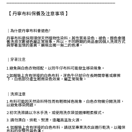
_________________________________________
【 丹寧布料保養及注意事項 】
｜
為什麼丹寧布料會退色?
丹寧布料是採用環保天然植物性染料，其性質易染色、褪色，顏色會隨
著洗滌次數褪色屬正常現象。所以，不同時期的商品會因個人洗滌方式
與穿著習慣的差異，展現出獨一無二的色澤。
｜
穿著注意
1.避免與白色衣物搭配，以防牛仔布料可能發生移染現象。
2.如服裝上含有拼接的白色布料，深色牛仔部分在長時間穿著或摩擦
下，白色部分產生輕微染色效果，屬正常現象。
｜
洗滌注意
1.布料可能因天然染料特性而有輕微掉色現象，白色衣物需分開洗滌，
以避免移染問題。
2.初次洗滌請以冷水手洗，或使用洗衣袋並選擇輕柔模式。
3. 請勿漂白、烘乾、熨燙，遠離高溫及火源。
4. 如服裝上含有拼接的白色布料，請送至專業洗衣店進行乾洗，以確保
布料的完整性與色澤。