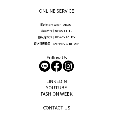
ONLINE SERVICE
關於Story Wear｜A
BOUT
商業合作｜NEWSLETTER
隱私權政策｜PRIVACY POLICY
寄送與退換貨｜SHIPPING & RETURN
Follow Us
storywear
LINKEDIN
YOUTUBE
FASHION WEEK
CONTACT US