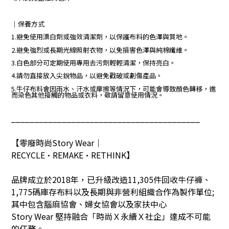
｜保養方式
1.避免使用漂白劑或強效清潔劑，以保護布料的色澤與質地。
2.避免強烈或長期光線照射衣物，以免損害色澤與純棉纖維。
3.白色部分可定期使用專用去污劑輕輕清潔，保持亮白。
4.請勿直接放入尖銳物品，以避免戳破或劃傷產品。
5.牛仔布料會因雨水、汗水或摩擦等情況下，可能會導致顏色轉移，進
而染色其他接觸的物品或衣料，敬請留意使用情況。
_________________________________________
【零廢時尚
Story Wear
｜
RECYCLE•REMAKE•RETHINK
】
品牌成立於
2018
年，已升級改造
11,305
件回收牛仔褲、
1,775
碼庫存布料以及長期與非營利組織合作為製作單位
;
其中包含腦麻協會、婦女協會以及家扶中心
Story Wear
堅持融合「時尚Ｘ永續Ｘ社企」達成不可能
的任務。