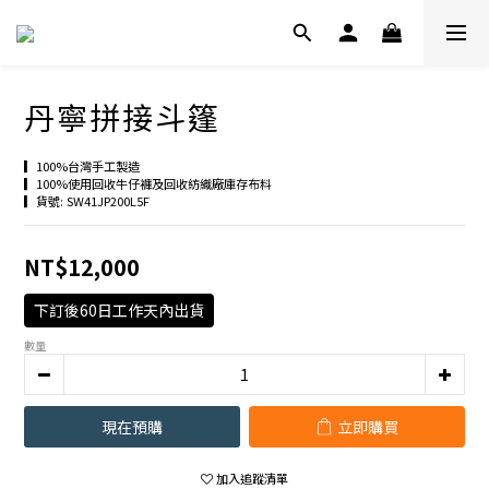
丹寧拼接斗篷
▎100%台灣手工製造
▎100%使用回收牛仔褲及回收紡織廠庫存布料
▎貨號: SW41JP200L5F
NT$12,000
下訂後60日工作天內出貨
數量
現在預購
立即購買
加入追蹤清單