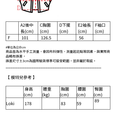
A2
後中
C
胸圍
D
下擺
E2
袖長
F
袖口
長
(cm)
(cm)
(cm)
(cm)
(cm)
F
101
126.5
56
#單位為公分cm
商品皆為水平手工測量，會因布料彈性、測量起訖點等因素，與實際商
品略有誤差，
誤差尺寸±3cm為國際驗貨標準可接受範圍，並非屬於瑕疵。
_________________________________________
【 模特兒參考 】
身高
體重
胸圍
腰圍
臀圍
(cm)
(kg)
(cm)
(cm)
(cm)
89
Loki
178
83
59