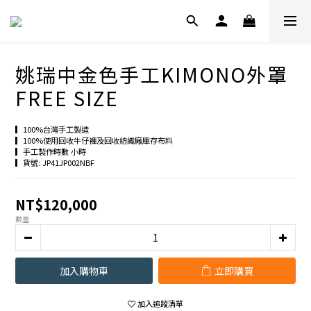
姚瑞中金色手工KIMONO外罩
FREE SIZE
▎100%台灣手工製造
▎100%使用回收牛仔褲及回收紡織廠庫存布料
▎手工製作時數 小時
▎貨號: JP41JP002NBF
NT$120,000
數量
加入購物車
立即購買
加入追蹤清單