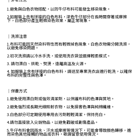
1.避免與白色衣物搭配，以防牛仔布料可能發生移染現象。
2.如服裝上含有拼接的白色布料，深色牛仔部分在長時間穿著或摩擦
下，白色部分產生輕微染色效果，屬正常現象。
｜
洗滌注意
1.布料可能因天然染料特性而有輕微掉色現象，白色衣物需分開洗滌，
以避免移染問題。
2.初次洗滌請以冷水手洗，或使用洗衣袋並選擇輕柔模式。
3. 請勿漂白、烘乾、熨燙，遠離高溫及火源。
4. 如服裝上含有拼接的白色布料，請送至專業洗衣店進行乾洗，以確保
布料的完整性與色澤。
｜保養方式
1.避免使用漂白劑或強效清潔劑，以保護布料的色澤與質地。
2.避免強烈或長期光線照射衣物，以免損害色澤與純棉纖維。
3.白色部分可定期使用專用去污劑輕輕清潔，保持亮白。
4.請勿直接放入尖銳物品，以避免戳破或劃傷產品。
5.牛仔布料會因雨水、汗水或摩擦等情況下，可能會導致顏色轉移，進
而染色其他接觸的物品或衣料，敬請留意使用情況。