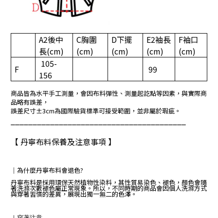
A2
後中
C
胸圍
D
下擺
E2
袖長
F
袖口
長
(cm)
(cm)
(cm)
(cm)
(cm)
105-
F
99
156
商品皆為水平手工測量，會因布料彈性、測量起訖點等因素，與實際商
品略有誤差，
誤差尺寸±3cm為國際驗貨標準可接受範圍，並非屬於瑕疵。
________________________________________
【 丹寧布料保養及注意事項 】
｜
為什麼丹寧布料會退色?
丹寧布料是採用環保天然植物性染料，其性質易染色、褪色，顏色會隨
著洗滌次數褪色屬正常現象。所以，不同時期的商品會因個人洗滌方式
與穿著習慣的差異，展現出獨一無二的色澤。
｜
穿著注意