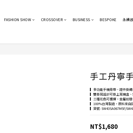
FASHION SHOW
CROSSOVER
BUSINESS
BESPOKE
永續
手工丹寧
▎多功能手機背帶、證件掛繩
▎雙掛耳設計可掛上耳機盒、
▎三種花色可選擇，金屬扣環
▎100%台灣製造，原料來自
▎貨號: SW43SA067M5F/SW43
NT$1,680