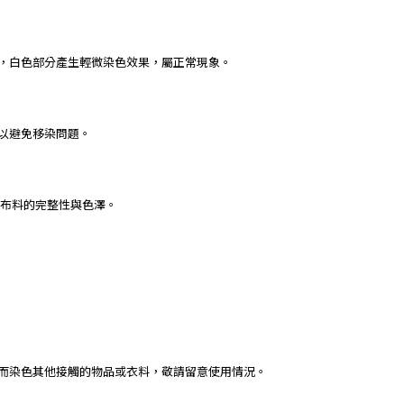
下，白色部分產生輕微染色效果，屬正常現象。
，以避免移染問題。
保布料的完整性與色澤。
進而染色其他接觸的物品或衣料，敬請留意使用情況。