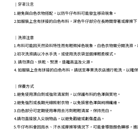
｜
穿著注意
1.避免與白色衣物搭配，以防牛仔布料可能發生移染現象。
2.如服裝上含有拼接的白色布料，深色牛仔部分在長時間穿著或摩擦
｜
洗滌注意
1.布料可能因天然染料特性而有輕微掉色現象，白色衣物需分開洗滌
2.初次洗滌請以冷水手洗，或使用洗衣袋並選擇輕柔模式。
3. 請勿漂白、烘乾、熨燙，遠離高溫及火源。
4. 如服裝上含有拼接的白色布料，請送至專業洗衣店進行乾洗，以確
｜保養方式
1.避免使用漂白劑或強效清潔劑，以保護布料的色澤與質地。
2.避免強烈或長期光線照射衣物，以免損害色澤與純棉纖維。
3.白色部分可定期使用專用去污劑輕輕清潔，保持亮白。
4.請勿直接放入尖銳物品，以避免戳破或劃傷產品。
5.牛仔布料會因雨水、汗水或摩擦等情況下，可能會導致顏色轉移，