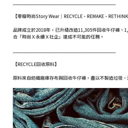
________________________________________
【零廢時尚
Story Wear
｜
RECYCLE•REMAKE•RETHINK
品牌成立於
2018
年，已升級改造
11,305
件回收牛仔褲、
1
合「時尚Ｘ永續Ｘ社企」達成不可能的任務。
________________________________________
【
RECYCLE
回收原料】
原料來自紡織廠庫存布與回收牛仔褲，盡以不製造垃圾、