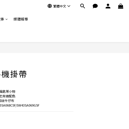
繁體中文
故事
媒體報導
立即購買
手機掛帶
鑰匙等小物
也有做配色
回收牛仔布
SA068C5F/SW43SA069G5F