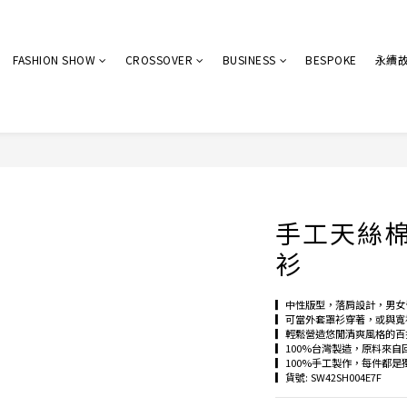
FASHION SHOW
CROSSOVER
BUSINESS
BESPOKE
永續
手工天絲
衫
▎中性版型，落肩設計，男女
▎可當外套罩衫穿著，或與寬
▎輕鬆營造悠閒清爽風格的百
▎100%台灣製造，原料來自
▎100%手工製作，每件都是
▎貨號: SW42SH004E7F