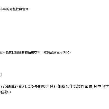
保布料的完整性與色澤。
進而染色其他接觸的物品或衣料，敬請留意使用情況。
】
,775
碼庫存布料以及長期與非營利組織合作為製作單位
;
其中包含
的任務。