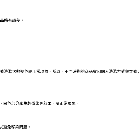
品略有誤差，
著洗滌次數褪色屬正常現象。所以，不同時期的商品會因個人洗滌方式與穿著
下，白色部分產生輕微染色效果，屬正常現象。
，以避免移染問題。