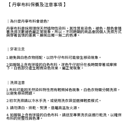
【 丹寧布料保養及注意事項 】
｜
為什麼丹寧布料會退色?
丹寧布料是採用環保天然植物性染料，其性質易染色、褪色，顏色會隨
著洗滌次數褪色屬正常現象。所以，不同時期的商品會因個人洗滌方式
與穿著習慣的差異，展現出獨一無二的色澤。
｜
穿著注意
1.避免與白色衣物搭配，以防牛仔布料可能發生移染現象。
2.如服裝上含有拼接的白色布料，深色牛仔部分在長時間穿著或摩擦
下，白色部分產生輕微染色效果，屬正常現象。
｜
洗滌注意
1.布料可能因天然染料特性而有輕微掉色現象，白色衣物需分開洗滌，
以避免移染問題。
2.初次洗滌請以冷水手洗，或使用洗衣袋並選擇輕柔模式。
3. 請勿漂白、烘乾、熨燙，遠離高溫及火源。
4. 如服裝上含有拼接的白色布料，請送至專業洗衣店進行乾洗，以確保
布料的完整性與色澤。