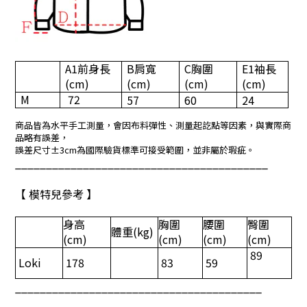
A1
前身長
B
肩寬
C
胸圍
E1
袖長
(cm)
(cm)
(cm)
(cm)
M
72
57
60
24
商品皆為水平手工測量，會因布料彈性、測量起訖點等因素，與實際商
品略有誤差，
誤差尺寸±3cm為國際驗貨標準可接受範圍，並非屬於瑕疵。
_________________________________________
【 模特兒參考 】
身高
胸圍
腰圍
臀圍
體重
(kg)
(cm)
(cm)
(cm)
(cm)
89
Loki
178
83
59
________________________________________