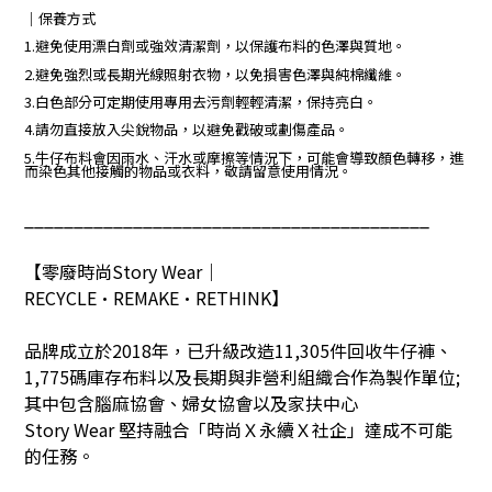
｜保養方式
1.避免使用漂白劑或強效清潔劑，以保護布料的色澤與質地。
2.避免強烈或長期光線照射衣物，以免損害色澤與純棉纖維。
3.白色部分可定期使用專用去污劑輕輕清潔，保持亮白。
4.請勿直接放入尖銳物品，以避免戳破或劃傷產品。
5.牛仔布料會因雨水、汗水或摩擦等情況下，可能會導致顏色轉移，進
而染色其他接觸的物品或衣料，敬請留意使用情況。
_________________________________________
【零廢時尚
Story Wear
｜
RECYCLE•REMAKE•RETHINK
】
品牌成立於
2018
年，已升級改造
11,305
件回收牛仔褲、
1,775
碼庫存布料以及長期與非營利組織合作為製作單位
;
其中包含腦麻協會、婦女協會以及家扶中心
Story Wear
堅持融合「時尚Ｘ永續Ｘ社企」達成不可能
的任務。