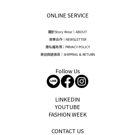
ONLINE SERVICE
關於Story Wear｜A
BOUT
商業合作｜NEWSLETTER
隱私權政策｜PRIVACY POLICY
寄送與退換貨｜SHIPPING & RETURN
Follow Us
storywear
LINKEDIN
YOUTUBE
FASHION WEEK
CONTACT US