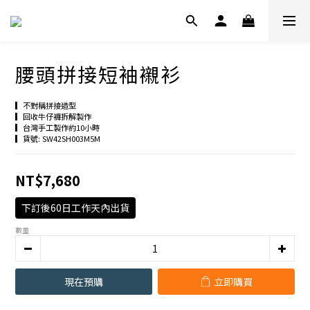
腰頭拼接短袖襯衫
▎不對稱拼接造型
▎回收牛仔褲拆解製作
▎台灣手工製作約10小時
▎貨號: SW42SH003M5M
NT$7,680
下訂後60日工作天內出貨
數量
現在預購
立即購買