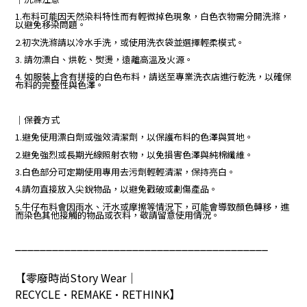
1.布料可能因天然染料特性而有輕微掉色現象，白色衣物需分開洗滌，
以避免移染問題。
2.初次洗滌請以冷水手洗，或使用洗衣袋並選擇輕柔模式。
3. 請勿漂白、烘乾、熨燙，遠離高溫及火源。
4. 如服裝上含有拼接的白色布料，請送至專業洗衣店進行乾洗，以確保
布料的完整性與色澤。
｜保養方式
1.避免使用漂白劑或強效清潔劑，以保護布料的色澤與質地。
2.避免強烈或長期光線照射衣物，以免損害色澤與純棉纖維。
3.白色部分可定期使用專用去污劑輕輕清潔，保持亮白。
4.請勿直接放入尖銳物品，以避免戳破或劃傷產品。
5.牛仔布料會因雨水、汗水或摩擦等情況下，可能會導致顏色轉移，進
而染色其他接觸的物品或衣料，敬請留意使用情況。
_________________________________________
【零廢時尚
Story Wear
｜
RECYCLE•REMAKE•RETHINK
】