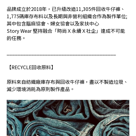
品牌成立於
2018
年，已升級改造
11,305
件回收牛仔褲、
1,775
碼庫存布料以及長期與非營利組織合作為製作單位
;
其中包含腦麻協會、婦女協會以及家扶中心
Story Wear
堅持融合「時尚Ｘ永續Ｘ社企」達成不可能
的任務。
________________________________________
【
RECYCLE
回收原料】
原料來自紡織廠庫存布與回收牛仔褲，盡以不製造垃圾、
減少環境消耗為原則製作產品。