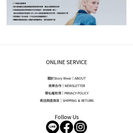
ONLINE SERVICE
關於Story Wear｜A
BOUT
商業合作｜NEWSLETTER
隱私權政策｜PRIVACY POLICY
寄送與退換貨｜SHIPPING & RETURN
Follow Us