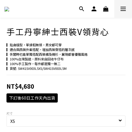
手工丹寧紳士西裝V領背心
▎貼身版型，單排釦無領，男女都可穿
▎適合與西裝外套搭配，增加西裝穿搭的層次感
▎休閒時也能單獨搭配西裝褲及襯衫，展現都會優雅風格
▎100%台灣製造，原料來自回收牛仔布
▎100%手工製作，每件都是獨一無二
▎貨號: SW41SV003L5XS/SW41SV003L5M
NT$4,680
下訂後60日工作天內出貨
尺寸