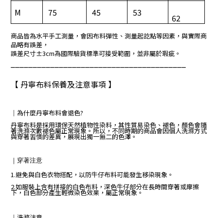
M
75
45
53
62
商品皆為水平手工測量，會因布料彈性、測量起訖點等因素，與實際商
品略有誤差，
誤差尺寸±3cm為國際驗貨標準可接受範圍，並非屬於瑕疵。
________________________________________
【 丹寧布料保養及注意事項 】
｜
為什麼丹寧布料會退色?
丹寧布料是採用環保天然植物性染料，其性質易染色、褪色，顏色會隨
著洗滌次數褪色屬正常現象。所以，不同時期的商品會因個人洗滌方式
與穿著習慣的差異，展現出獨一無二的色澤。
｜
穿著注意
1.避免與白色衣物搭配，以防牛仔布料可能發生移染現象。
2.如服裝上含有拼接的白色布料，深色牛仔部分在長時間穿著或摩擦
下，白色部分產生輕微染色效果，屬正常現象。
｜
洗滌注意