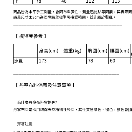
F
78
48
112
113
商品皆為水平手工測量，會因布料彈性、測量起訖點等因素，與實際商
誤差尺寸±3cm為國際驗貨標準可接受範圍，並非屬於瑕疵。
_________________________________________
【 模特兒參考 】
身高
(cm)
體重
(kg)
胸圍
(cm)
腰圍
(cm)
莎夏
173
78
60
________________________________________
【 丹寧布料保養及注意事項 】
｜
為什麼丹寧布料會退色?
丹寧布料是採用環保天然植物性染料，其性質易染色、褪色，顏色會隨
｜
穿著注意