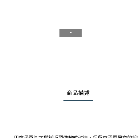
商品描述
用童子軍基本襯衫版型做款式改造，
保留童子軍肩章的設