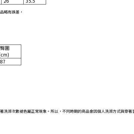
26
35.5
品略有誤差，
臀圍
(cm)
87
著洗滌次數褪色屬正常現象。所以，不同時期的商品會因個人洗滌方式與穿著