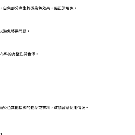
下，白色部分產生輕微染色效果，屬正常現象。
，以避免移染問題。
保布料的完整性與色澤。
進而染色其他接觸的物品或衣料，敬請留意使用情況。
】