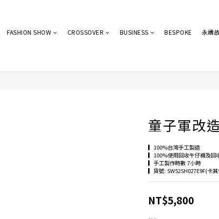
FASHION SHOW
CROSSOVER
BUSINESS
BESPOKE
永續
童子軍改
▎100%台灣手工製造
▎100%使用回收牛仔褲及回
▎手工製作時數 7小時
▎貨號: SW52SH027E9F(卡其
NT$5,800