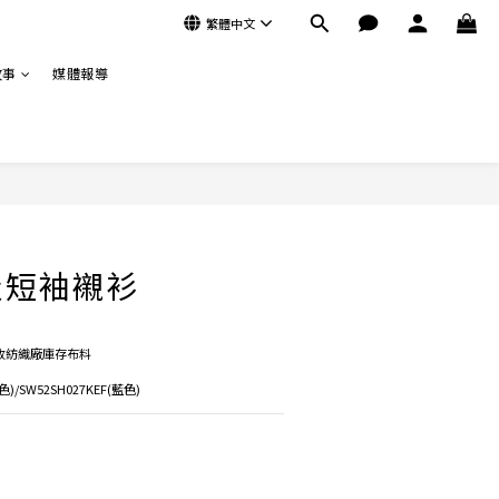
繁體中文
故事
媒體報導
立即購買
造短袖襯衫
收紡織廠庫存布料
色)/SW52SH027KEF(藍色)