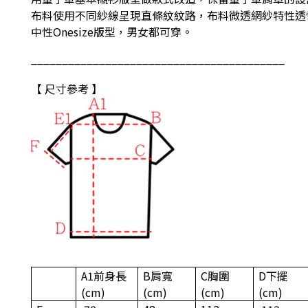
布料使用不同紗線呈現直條紋紋路，布料微透網紗特性透
中性Onesize版型，男女都可穿。
_________________________________________
【 尺寸參考 】
A1
前身長
B
肩寬
C
胸圍
D
下擺
(cm)
(cm)
(cm)
(cm)