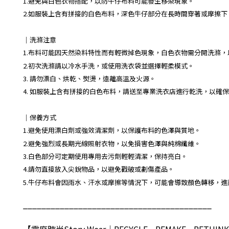
1.避免與白色衣物搭配，以防牛仔布料可能發生移染現象。
2.如服裝上含有拼接的白色布料，深色牛仔部分在長時間穿著或摩擦
｜
洗滌注意
1.布料可能因天然染料特性而有輕微掉色現象，白色衣物需分開洗滌
2.初次洗滌請以冷水手洗，或使用洗衣袋並選擇輕柔模式。
3. 請勿漂白、烘乾、熨燙，遠離高溫及火源。
4. 如服裝上含有拼接的白色布料，請送至專業洗衣店進行乾洗，以確
｜保養方式
1.避免使用漂白劑或強效清潔劑，以保護布料的色澤與質地。
2.避免強烈或長期光線照射衣物，以免損害色澤與純棉纖維。
3.白色部分可定期使用專用去污劑輕輕清潔，保持亮白。
4.請勿直接放入尖銳物品，以避免戳破或劃傷產品。
5.牛仔布料會因雨水、汗水或摩擦等情況下，可能會導致顏色轉移，
_________________________________________
【零廢時尚
Story Wear
｜
RECYCLE•REMAKE•RETHINK