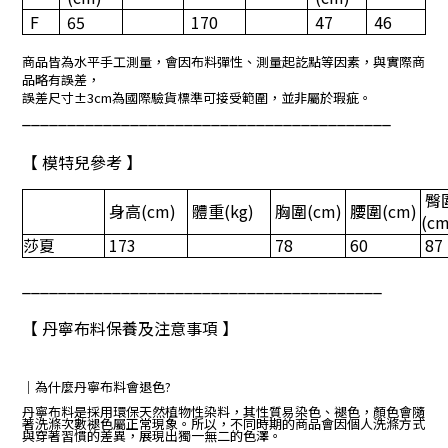
F
65
170
47
46
商品皆為水平手工測量，會因布料彈性、測量起訖點等因素，與實際商
品略有誤差，
誤差尺寸±3cm為國際驗貨標準可接受範圍，並非屬於瑕疵。
_________________________________________
【 模特兒參考 】
臀
身高
(cm)
體重
(kg)
胸圍
(cm)
腰圍
(cm)
(cm
莎夏
173
78
60
87
________________________________________
【 丹寧布料保養及注意事項 】
｜
為什麼丹寧布料會退色?
丹寧布料是採用環保天然植物性染料，其性質易染色、褪色，顏色會隨
著洗滌次數褪色屬正常現象。所以，不同時期的商品會因個人洗滌方式
與穿著習慣的差異，展現出獨一無二的色澤。