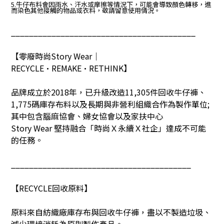
5.牛仔布料會因雨水、汗水或摩擦等情況下，可能會導致顏色轉移，進
而染色其他接觸的物品或衣料，敬請留意使用情況。
_________________________________________
【零廢時尚
Story Wear
｜
RECYCLE•REMAKE•RETHINK
】
品牌成立於
2018
年，已升級改造
11,305
件回收牛仔褲、
1,775
碼庫存布料以及長期與非營利組織合作為製作單位
;
其中包含腦麻協會、婦女協會以及家扶中心
Story Wear
堅持融合「時尚Ｘ永續Ｘ社企」達成不可能
的任務。
________________________________________
【
RECYCLE
回收原料】
原料來自紡織廠庫存布與回收牛仔褲，盡以不製造垃圾、
減少環境消耗為原則製作產品。