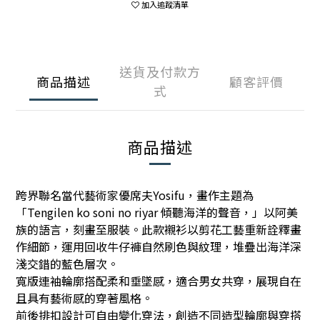
加入追蹤清單
送貨及付款方
商品描述
顧客評價
式
商品描述
跨界聯名當代藝術家優席夫
Yosifu
，畫作主題為
「
Tengilen
ko
soni
no
riyar
傾聽海洋的聲音，」以阿美
族的語言，刻畫至服裝。
此款襯衫以剪花工藝重新詮釋畫
作細節，運用回收牛仔褲自然刷色與紋理，堆疊出海洋深
淺交錯的藍色層次。
寬版連袖輪廓搭配柔和垂墜感，適合男女共穿，展現自在
且具有藝術感的穿著風格。
前後排扣設計可自由變化穿法，創造不同造型輪廓與穿搭