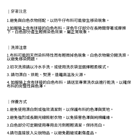
｜
穿著注意
1.避免與白色衣物搭配，以防牛仔布料可能發生移染現象。
2.如服裝上含有拼接的白色布料，深色牛仔部分在長時間穿著或摩擦
下，白色部分產生輕微染色效果，屬正常現象。
｜
洗滌注意
1.布料可能因天然染料特性而有輕微掉色現象，白色衣物需分開洗滌，
以避免移染問題。
2.初次洗滌請以冷水手洗，或使用洗衣袋並選擇輕柔模式。
3. 請勿漂白、烘乾、熨燙，遠離高溫及火源。
4. 如服裝上含有拼接的白色布料，請送至專業洗衣店進行乾洗，以確保
布料的完整性與色澤。
｜保養方式
1.避免使用漂白劑或強效清潔劑，以保護布料的色澤與質地。
2.避免強烈或長期光線照射衣物，以免損害色澤與純棉纖維。
3.白色部分可定期使用專用去污劑輕輕清潔，保持亮白。
4.請勿直接放入尖銳物品，以避免戳破或劃傷產品。