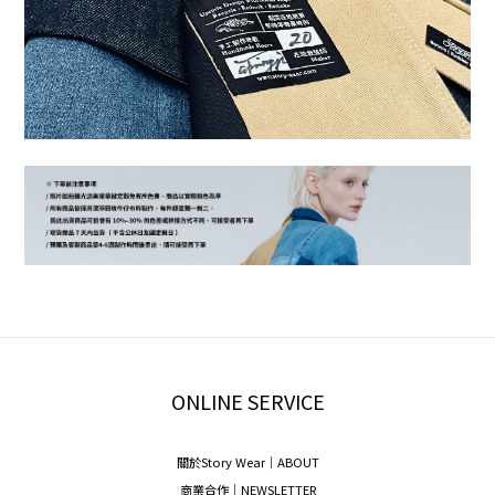
ONLINE SERVICE
關於Story Wear｜A
BOUT
商業合作｜NEWSLETTER