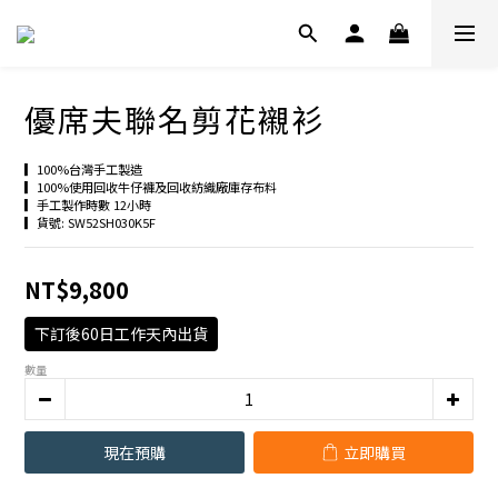
優席夫聯名剪花襯衫
▎100%台灣手工製造
▎100%使用回收牛仔褲及回收紡織廠庫存布料
▎手工製作時數 12小時
▎貨號: SW52SH030K5F
NT$9,800
下訂後60日工作天內出貨
數量
現在預購
立即購買